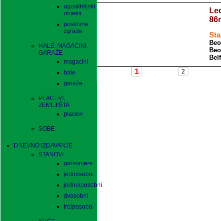
ugostiteljski
Led
objekti
86
poslovne
zgrade
Sta
Beo
HALE, MAGACINI,
Beo
GARAŽE
Bel
magacini
hale
garaže
PLACEVI,
ZEMLJIŠTA
placevi
SOBE
DNEVNO IZDAVANJE
STANOVI
garsonjere
jednosobni
jednoiposobni
dvosobni
troiposobni