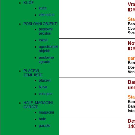
KUĆE
Vra
kuće
ID
vikendice
Sta
POSLOVNI OBJEKTI
Beo
Cve
poslovni
Sve
prostori
lokali
No
ugostiteljski
ID
objekti
poslovne
gar
zgrade
Beo
Dor
PLACEVI,
Ven
ZEMLJIŠTE
placevi
Ba
Njiva
use
voćnjaci
Sta
Beo
HALE, MAGACINI,
Ban
GARAŽE
Ivi
magacini
hale
De
garaže
140