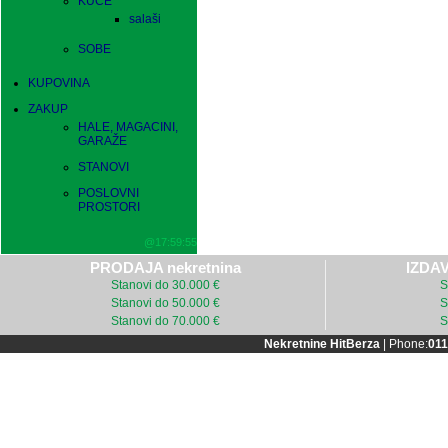
KUĆE
salaši
SOBE
KUPOVINA
ZAKUP
HALE, MAGACINI,
GARAŽE
STANOVI
POSLOVNI
PROSTORI
@17:59:55
PRODAJA nekretnina
IZDAV
Stanovi do 30.000 €
S
Stanovi do 50.000 €
S
Stanovi do 70.000 €
S
Nekretnine HitBerza
| Phone:
011