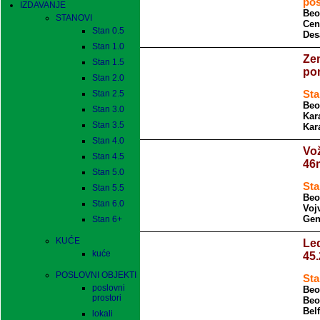
pos
IZDAVANJE
Beo
STANOVI
Cen
Stan 0.5
Des
Stan 1.0
Zem
Stan 1.5
pon
Stan 2.0
Stan 2.5
Sta
Beo
Stan 3.0
Kar
Stan 3.5
Kar
Stan 4.0
Vož
Stan 4.5
46
Stan 5.0
Sta
Stan 5.5
Beo
Stan 6.0
Voj
Gen
Stan 6+
KUĆE
Led
kuće
45
POSLOVNI OBJEKTI
Sta
poslovni
Beo
prostori
Beo
Bel
lokali