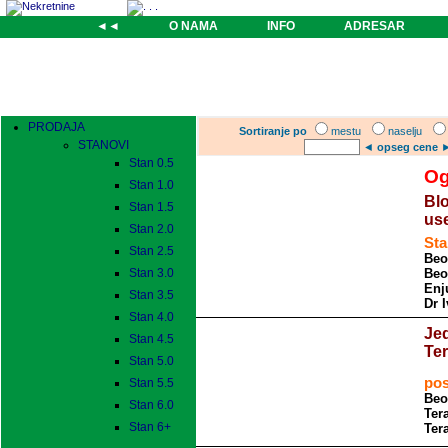
◄◄
O NAMA
INFO
ADRESAR
PRODAJA
Sortiranje po
mestu
naselju
STANOVI
◄
opseg cene
Stan 0.5
Og
Stan 1.0
Blo
Stan 1.5
use
Stan 2.0
Sta
Stan 2.5
Beo
Stan 3.0
Beo
Enj
Stan 3.5
Dr 
Stan 4.0
Jed
Stan 4.5
Te
Stan 5.0
pos
Stan 5.5
Beo
Stan 6.0
Tera
Stan 6+
Tera