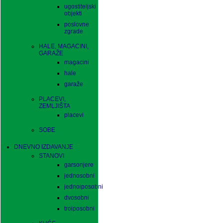
ugostiteljski
objekti
poslovne
zgrade
HALE, MAGACINI,
GARAŽE
magacini
hale
garaže
PLACEVI,
ZEMLJIŠTA
placevi
SOBE
DNEVNO IZDAVANJE
STANOVI
garsonjere
jednosobni
jednoiposobni
dvosobni
troiposobni