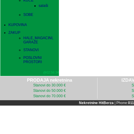
KUĆE
salaši
SOBE
KUPOVINA
ZAKUP
HALE, MAGACINI,
GARAŽE
STANOVI
POSLOVNI
PROSTORI
@02:56:34
PRODAJA nekretnina
IZDAV
Stanovi do 30.000 €
S
Stanovi do 50.000 €
S
Stanovi do 70.000 €
S
Nekretnine HitBerza
| Phone:
011