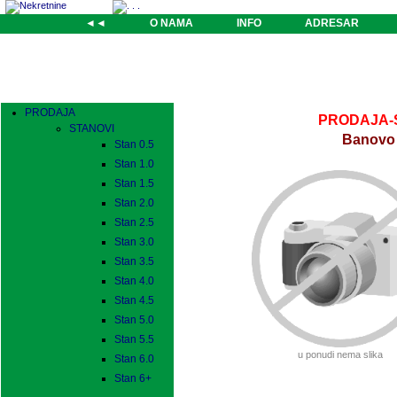
◄◄
O NAMA
INFO
ADRESAR
PRODAJA
PRODAJA-St
STANOVI
Banovo b
Stan 0.5
Stan 1.0
Stan 1.5
Stan 2.0
Stan 2.5
Stan 3.0
Stan 3.5
Stan 4.0
Stan 4.5
Stan 5.0
Stan 5.5
u ponudi nema slika
Stan 6.0
Stan 6+