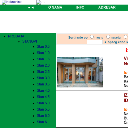
◄◄
O NAMA
INFO
ADRESAR
PRODAJA
Sortiranje po
mestu
naselju
STANOVI
◄
opseg cene
Stan 0.5
Stan 1.0
Vr
Stan 1.5
N
Stan 2.0
Stan 2.5
lo
Be
Stan 3.0
Ka
Stan 3.5
No
Stan 4.0
I
Stan 4.5
I
Stan 5.0
lo
Stan 5.5
No
Stan 6.0
Bu
Stan 6+
Ći