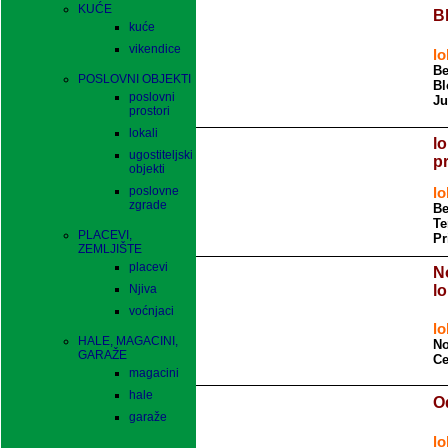
KUĆE
B
kuće
vikendice
lo
Be
POSLOVNI OBJEKTI
Bl
poslovni
Ju
prostori
lokali
lo
ugostiteljski
p
objekti
poslovne
lo
zgrade
Be
Te
PLACEVI,
Pr
ZEMLJIŠTE
placevi
N
Njiva
l
voćnjaci
lo
HALE, MAGACINI,
No
GARAŽE
Ce
magacini
hale
O
garaže
lo