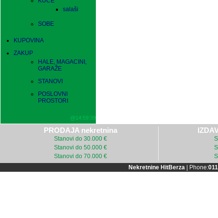
KUĆE
salaši
SOBE
KUPOVINA
ZAKUP
HALE, MAGACINI,
GARAŽE
STANOVI
POSLOVNI
PROSTORI
@14:59:39
PRODAJA nekretnina
IZDAV
Stanovi do 30.000 €
S
Stanovi do 50.000 €
S
Stanovi do 70.000 €
S
Nekretnine HitBerza
| Phone:
011