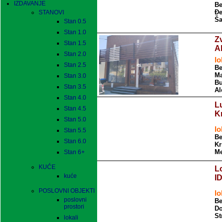
IZDAVANJE
Be
Đ
STANOVI
Ša
Stan 0.5
Stan 1.0
Zv
Stan 1.5
A
Stan 2.0
lo
Stan 2.5
Be
Ma
Stan 3.0
Bu
Stan 3.5
Al
Stan 4.0
L
Stan 4.5
K
Stan 5.0
lo
Stan 5.5
Be
Stan 6.0
Kr
Me
Stan 6+
KUĆE
L
kuće
I
POSLOVNI OBJEKTI
lo
poslovni
Be
prostori
Do
St
lokali