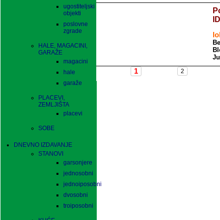
ugostiteljski
P
objekti
I
poslovne
zgrade
lo
Be
HALE, MAGACINI,
Bl
GARAŽE
Ju
magacini
hale
garaže
PLACEVI,
ZEMLJIŠTA
placevi
SOBE
DNEVNO IZDAVANJE
STANOVI
garsonjere
jednosobni
jednoiposobni
dvosobni
troiposobni