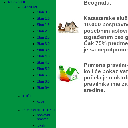
Beogradu.
IZDAVANJE
STANOVI
Stan 0.5
Katasterske služ
Stan 1.0
10.000 bespravn
Stan 1.5
posebnim uslovi
Stan 2.0
izgrađenim bez 
Stan 2.5
Čak 75% predmet
Stan 3.0
je sa nepotpuno
Stan 3.5
Stan 4.0
En
Stan 4.5
Primena pravilni
Stan 5.0
koji će pokaziva
Stan 5.5
počela je u okto
Stan 6.0
pravilnika ima za
Stan 6+
sredine.
KUĆE
kuće
POSLOVNI OBJEKTI
poslovni
prostori
lokali