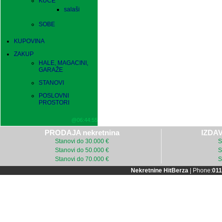
KUĆE
salaši
SOBE
KUPOVINA
ZAKUP
HALE, MAGACINI,
GARAŽE
STANOVI
POSLOVNI
PROSTORI
@06:44:55
PRODAJA nekretnina
IZDAV
Stanovi do 30.000 €
S
Stanovi do 50.000 €
S
Stanovi do 70.000 €
S
Nekretnine HitBerza
| Phone:
011