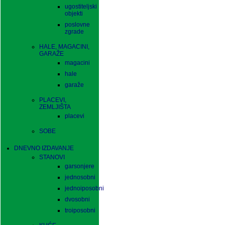
ugostiteljski
objekti
poslovne
zgrade
HALE, MAGACINI,
GARAŽE
magacini
hale
garaže
PLACEVI,
ZEMLJIŠTA
placevi
SOBE
DNEVNO IZDAVANJE
STANOVI
garsonjere
jednosobni
jednoiposobni
dvosobni
troiposobni