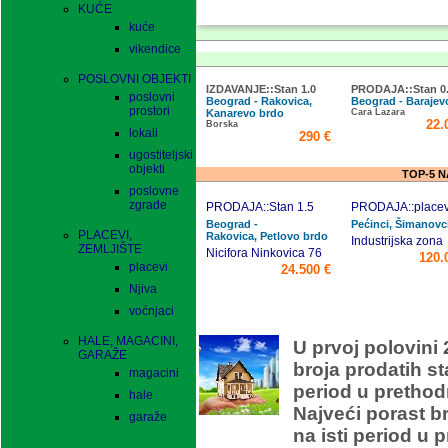
KUĆE
kuće
vikendice
POSLOVNI OBJEKTI
IZDAVANJE::Stan 1.0
PRODAJA::Stan 0
poslovni
Beograd - Rakovica,
Beograd - Barajevo
prostori
Kanarevo brdo
Cara Lazara
22.
Borska
lokali
290 €
ugostiteljski
objekti
TOP-5 
poslovne
zgrade
PRODAJA::Stan 1.5
PRODAJA::placev
Beograd -
Pećinci, Šimanovc
PLACEVI,
Rakovica, Petlovo brdo
Industrijska zona
ZEMLJIŠTE
Nicifora Ninkovica 76
120.
placevi
24.500 €
Njiva
voćnjaci
O
HALE, MAGACINI,
U prvoj polovini 
GARAŽE
broja prodatih s
magacini
period u prethod
hale
Najveći porast b
garaže
na isti period u 