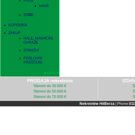
KUĆE
salaši
SOBE
KUPOVINA
ZAKUP
HALE, MAGACINI,
GARAŽE
STANOVI
POSLOVNI
PROSTORI
@12:51:56
PRODAJA nekretnina
IZDAV
Stanovi do 30.000 €
S
Stanovi do 50.000 €
S
Stanovi do 70.000 €
S
Nekretnine HitBerza
| Phone:
011