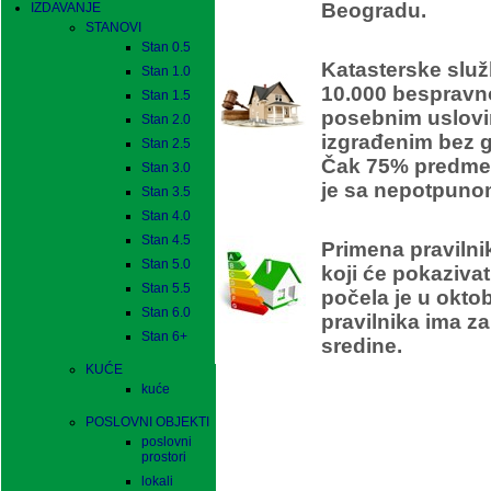
Beogradu.
IZDAVANJE
STANOVI
Stan 0.5
Katasterske služ
Stan 1.0
10.000 bespravn
Stan 1.5
posebnim uslovi
Stan 2.0
izgrađenim bez 
Stan 2.5
Čak 75% predmet
Stan 3.0
je sa nepotpuno
Stan 3.5
Stan 4.0
En
Stan 4.5
Primena pravilni
Stan 5.0
koji će pokaziva
Stan 5.5
počela je u okto
Stan 6.0
pravilnika ima za
Stan 6+
sredine.
KUĆE
kuće
POSLOVNI OBJEKTI
poslovni
prostori
lokali