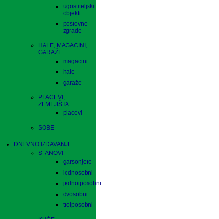
ugostiteljski
objekti
poslovne
zgrade
HALE, MAGACINI,
GARAŽE
magacini
hale
garaže
PLACEVI,
ZEMLJIŠTA
placevi
SOBE
DNEVNO IZDAVANJE
STANOVI
garsonjere
jednosobni
jednoiposobni
dvosobni
troiposobni