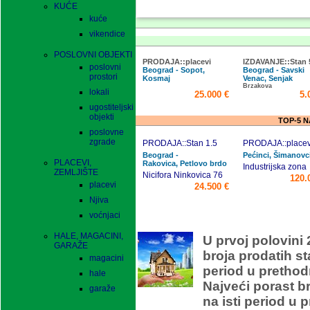
KUĆE
kuće
vikendice
POSLOVNI OBJEKTI
PRODAJA::placevi
IZDAVANJE::Stan 
poslovni
Beograd - Sopot,
Beograd - Savski
prostori
Kosmaj
Venac, Senjak
Brzakova
lokali
25.000 €
5.
ugostiteljski
objekti
TOP-5 
poslovne
zgrade
PRODAJA::Stan 1.5
PRODAJA::placev
Beograd -
Pećinci, Šimanovc
PLACEVI,
Rakovica, Petlovo brdo
Industrijska zona
ZEMLJIŠTE
Nicifora Ninkovica 76
120.
placevi
24.500 €
Njiva
voćnjaci
O
HALE, MAGACINI,
U prvoj polovini 
GARAŽE
broja prodatih s
magacini
period u prethod
hale
Najveći porast b
garaže
na isti period u 