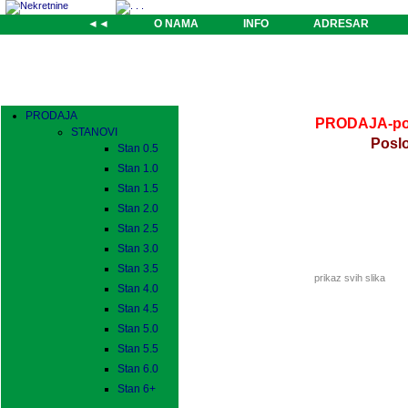
◄◄
O NAMA
INFO
ADRESAR
PRODAJA
PRODAJA-pos
STANOVI
Poslo
Stan 0.5
Stan 1.0
Stan 1.5
Stan 2.0
Stan 2.5
Stan 3.0
Stan 3.5
prikaz svih slika
Stan 4.0
Stan 4.5
Stan 5.0
Stan 5.5
Stan 6.0
Stan 6+