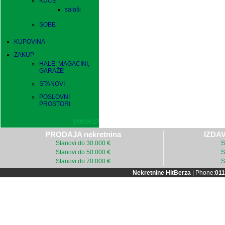
KUĆE
salaši
SOBE
KUPOVINA
ZAKUP
HALE, MAGACINI,
GARAŽE
STANOVI
POSLOVNI
PROSTORI
@09:06:27
PRODAJA nekretnina
IZDAV
Stanovi do 30.000 €
S
Stanovi do 50.000 €
S
Stanovi do 70.000 €
S
Nekretnine HitBerza
| Phone:
011