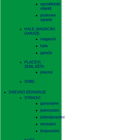
ugostiteljski
objekti
poslovne
zgrade
HALE, MAGACINI,
GARAŽE
magacini
hale
garaže
PLACEVI,
ZEMLJIŠTA
placevi
SOBE
DNEVNO IZDAVANJE
STANOVI
garsonjere
jednosobni
jednoiposobni
dvosobni
troiposobni