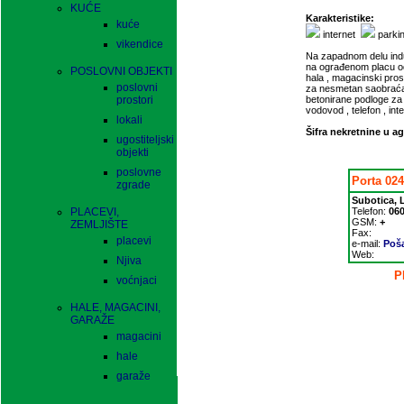
KUĆE
Karakteristike:
kuće
internet
parki
vikendice
Na zapadnom delu indus
na ograđenom placu od
POSLOVNI OBJEKTI
hala , magacinski prost
poslovni
za nesmetan saobraćaj
prostori
betonirane podloge za s
vodovod , telefon , int
lokali
Šifra nekretnine u ag
ugostiteljski
objekti
poslovne
Porta 024
zgrade
Subotica, 
PLACEVI,
Telefon:
060
GSM:
+
ZEMLJIŠTE
Fax:
placevi
e-mail:
Poša
Web:
Njiva
P
voćnjaci
HALE, MAGACINI,
GARAŽE
magacini
hale
garaže