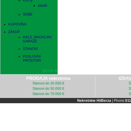
KUĆE
salaši
SOBE
KUPOVINA
ZAKUP
HALE, MAGACINI,
GARAŽE
STANOVI
POSLOVNI
PROSTORI
@17:55:49
PRODAJA nekretnina
IZDAV
Stanovi do 30.000 €
S
Stanovi do 50.000 €
S
Stanovi do 70.000 €
S
Nekretnine HitBerza
| Phone:
011