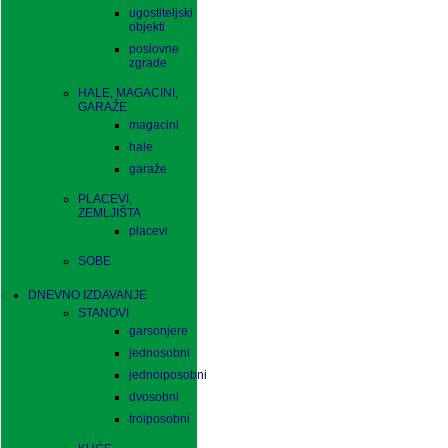
ugostiteljski
objekti
poslovne
zgrade
HALE, MAGACINI,
GARAŽE
magacini
hale
garaže
PLACEVI,
ZEMLJIŠTA
placevi
SOBE
DNEVNO IZDAVANJE
STANOVI
garsonjere
jednosobni
jednoiposobni
dvosobni
troiposobni