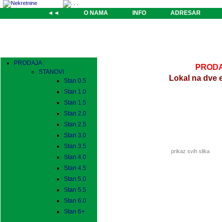
◄◄
O NAMA
INFO
ADRESAR
PRODAJA
PRODAJ
STANOVI
Lokal na dve 
Stan 0.5
Stan 1.0
Stan 1.5
Stan 2.0
Stan 2.5
Stan 3.0
Stan 3.5
prikaz svih slika
Stan 4.0
Stan 4.5
Stan 5.0
Stan 5.5
Stan 6.0
Stan 6+