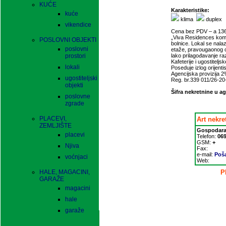
KUĆE
Karakteristike:
kuće
klima
duplex
vikendice
Cena bez PDV – a 136.
„Viva Residences komp
POSLOVNI OBJEKTI
bolnice. Lokal se nalaz
poslovni
etaže, pravougaonog o
prostori
lako prilagođavanje raz
Kafeterije i ugostiteljs
lokali
Poseduje izlog orijentis
Agencijska provizija 2
ugostiteljski
Reg. br.339 011/26-20
objekti
Šifra nekretnine u ag
poslovne
zgrade
PLACEVI,
Art nekre
ZEMLJIŠTE
Gospodara
placevi
Telefon:
069
GSM:
+
Njiva
Fax:
e-mail:
Poša
voćnjaci
Web:
HALE, MAGACINI,
P
GARAŽE
magacini
hale
garaže