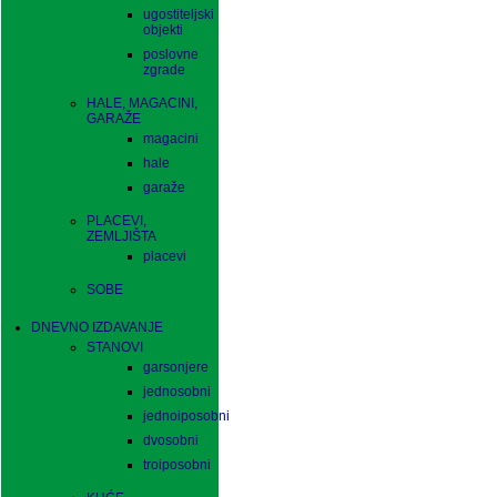
ugostiteljski
objekti
poslovne
zgrade
HALE, MAGACINI,
GARAŽE
magacini
hale
garaže
PLACEVI,
ZEMLJIŠTA
placevi
SOBE
DNEVNO IZDAVANJE
STANOVI
garsonjere
jednosobni
jednoiposobni
dvosobni
troiposobni