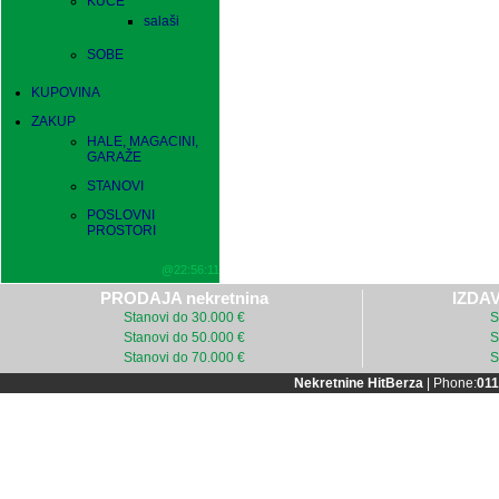
KUĆE
salaši
SOBE
KUPOVINA
ZAKUP
HALE, MAGACINI,
GARAŽE
STANOVI
POSLOVNI
PROSTORI
@22:56:11
PRODAJA nekretnina
IZDAV
Stanovi do 30.000 €
S
Stanovi do 50.000 €
S
Stanovi do 70.000 €
S
Nekretnine HitBerza
| Phone:
011