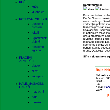
KUĆE
Karakteristike:
kuće
klima
interfon
vikendice
Prostran, četvorosoban
Đurđa. Stan se nalazi
POSLOVNI OBJEKTI
moderan dizajn. Struk
poslovni
zadovoljila potrebe m
prostori
Izuzetno prostran i sv
Spavaći blok: Sadrži 
lokali
kupatilom za maksimaln
dosta prostora za odl
ugostiteljski
(zvučna i termo izolac
objekti
mesta uz doplatu. Loka
sportskog centra '25. 
poslovne
period. Stan je pogodan
zgrade
grada. Obavezan depoz
Šifra nekretnine u ag
PLACEVI,
ZEMLJIŠTE
placevi
Rajic Nek
Njiva
Palmotićev
voćnjaci
Telefon:
060
GSM:
+
HALE, MAGACINI,
Fax:
GARAŽE
e-mail:
Poša
Web:
magacini
P
hale
garaže