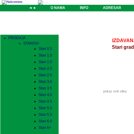
◄◄
O NAMA
INFO
ADRESAR
PRODAJA
IZDAVANJE
STANOVI
Stari gra
Stan 0.5
Stan 1.0
Stan 1.5
Stan 2.0
Stan 2.5
Stan 3.0
Stan 3.5
prikaz svih slika
Stan 4.0
Stan 4.5
Stan 5.0
Stan 5.5
Stan 6.0
Stan 6+