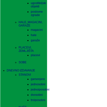
ugostiteljski
objekti
poslovne
zgrade
HALE, MAGACINI,
GARAŽE
magacini
hale
garaže
PLACEVI,
ZEMLJIŠTA
placevi
SOBE
DNEVNO IZDAVANJE
STANOVI
garsonjere
jednosobni
jednoiposobni
dvosobni
troiposobni