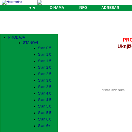
◄◄
O NAMA
INFO
ADRESAR
PRODAJA
PRO
STANOVI
Uknjiž
Stan 0.5
Stan 1.0
Stan 1.5
Stan 2.0
Stan 2.5
Stan 3.0
Stan 3.5
prikaz svih slika
Stan 4.0
Stan 4.5
Stan 5.0
Stan 5.5
Stan 6.0
Stan 6+