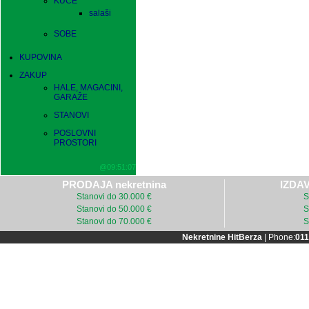
KUĆE
salaši
SOBE
KUPOVINA
ZAKUP
HALE, MAGACINI,
GARAŽE
STANOVI
POSLOVNI
PROSTORI
@09:51:07
PRODAJA nekretnina
IZDAV
Stanovi do 30.000 €
S
Stanovi do 50.000 €
S
Stanovi do 70.000 €
S
Nekretnine HitBerza
| Phone:
011