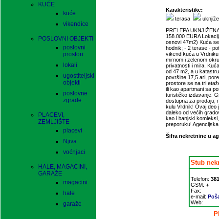
KUĆE
Karakteristike:
kuće
terasa
uknjiž
vikendice
PRELEPA UKNJIŽENA 
158.000 EURA Lokacija
POSLOVNI OBJEKTI
osnovi 47m2) Kuća se sa
poslovni
hodnik; - 2 terase - p
prostori
vikend kuća u Vrdniku
mirnom i zelenom okru
lokali
privatnosti i mira. Ku
od 47 m2, a u katastru 
ugostiteljski
površine 17,5 ari, por
objekti
prostore se na tri eta
ili kao apartmani sa po
poslovne
turističko izdavanje. 
zgrade
dostupna za prodaju, 
kulu Vrdnik! Ovaj deo j
daleko od većih gradov
PLACEVI,
kao i banjski komleksi
ZEMLJIŠTE
preporuku! Agencijska
placevi
Šifra nekretnine u ag
Njiva
voćnjaci
Stub nek
HALE, MAGACINI,
GARAŽE
Telefon:
38
magacini
GSM:
+
Fax:
hale
e-mail:
Poša
Web:
garaže
P