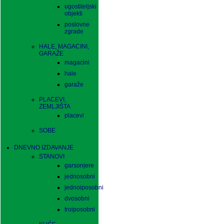
ugostiteljski
objekti
poslovne
zgrade
HALE, MAGACINI,
GARAŽE
magacini
hale
garaže
PLACEVI,
ZEMLJIŠTA
placevi
SOBE
DNEVNO IZDAVANJE
STANOVI
garsonjere
jednosobni
jednoiposobni
dvosobni
troiposobni