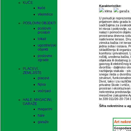
KUĆE
Karakteristike:
kuće
klima
garaža
vikendice
U ponudi je reprezenta
prijatnom delu grada k
POSLOVNI OBJEKTI
sadržajima za svakodn
poslovni
tri nivoa i potkrovlje
prostori
nalazi i pomoćni objek
prostrana dnevna soba, 
lokali
natkrivene terase. Dru
zimska bašta i tri teras
ugostiteljski
jedna soba i ostava. 
objekti
skladištenju ili organi
komfora i privatnosti. 
poslovne
roštilj, uređena bašta
zgrade
objekata ili dodatnog
gasnog ili električnog
dvorišta - daljinsko otv
PLACEVI,
razbijanja stakala - s
ZEMLJIŠTE
snega i leda u dvorišt
placevi
strukturi, funkcionalno
život, tako i za razli
Njiva
privatne škole i vrtiće
prostran i ekskluzivan 
voćnjaci
nekretnina predstavlja
mesečne zakupnine Agen
br.339 011/26-20-734 
HALE, MAGACINI,
GARAŽE
Šifra nekretnine u ag
magacini
hale
Art nekre
garaže
Gospodara