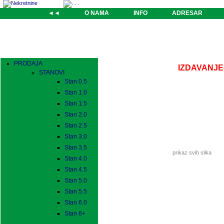
◄◄
O NAMA
INFO
ADRESAR
PRODAJA
IZDAVANJE-k
STANOVI
Stan 0.5
Stan 1.0
Stan 1.5
Stan 2.0
Stan 2.5
Stan 3.0
Stan 3.5
prikaz svih slika
Stan 4.0
Stan 4.5
Stan 5.0
Stan 5.5
Stan 6.0
Stan 6+