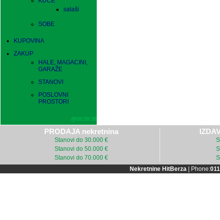
KUĆE
salaši
SOBE
KUPOVINA
ZAKUP
HALE, MAGACINI,
GARAŽE
STANOVI
POSLOVNI
PROSTORI
@09:58:38
PRODAJA nekretnina
IZDAV
Stanovi do 30.000 €
S
Stanovi do 50.000 €
S
Stanovi do 70.000 €
S
Nekretnine HitBerza
| Phone:
011