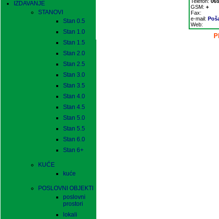
Telefon:
069
IZDAVANJE
GSM:
+
STANOVI
Fax:
e-mail:
Poša
Stan 0.5
Web:
Stan 1.0
P
Stan 1.5
Stan 2.0
Stan 2.5
Stan 3.0
Stan 3.5
Stan 4.0
Stan 4.5
Stan 5.0
Stan 5.5
Stan 6.0
Stan 6+
KUĆE
kuće
POSLOVNI OBJEKTI
poslovni
prostori
lokali