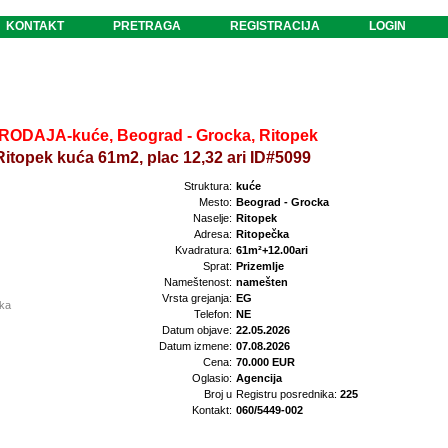
KONTAKT
PRETRAGA
REGISTRACIJA
LOGIN
RODAJA-kuće, Beograd - Grocka, Ritopek
Ritopek kuća 61m2, plac 12,32 ari ID#5099
Struktura:
kuće
Mesto:
Beograd - Grocka
Naselje:
Ritopek
Adresa:
Ritopečka
Kvadratura:
61m²+12.00ari
Sprat:
Prizemlje
Nameštenost:
namešten
Vrsta grejanja:
EG
ika
Telefon:
NE
Datum objave:
22.05.2026
Datum izmene:
07.08.2026
Cena:
70.000 EUR
Oglasio:
Agencija
Broj u
Registru posrednika:
225
Kontakt:
060/5449-002