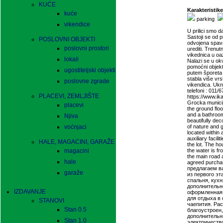
KUĆE
Karakteristike
kuće
parking
vikendice
U prilici smo 
Sastoji se od p
POSLOVNI OBJEKTI
odvojena spava
poslovni prostori
urediti. Trenu
vikednica u oaz
lokali
Nalazi se u okv
pomoćni objekt
ugostiteljski objekti
putem šporeta 
stabla više vrs
poslovne zgrade
vikendica. Ukn
telefoni : 011
PLACEVI, ZEMLJIŠTE
https://www.ik
Grocka municip
placevi
the ground floo
and a bathroom
Njiva
beautifully dec
voćnjaci
of nature and g
located within 
auxiliary facili
HALE, MAGACINI, GARAŽE
the lot. The ho
magacini
the water is fro
the main road 
hale
agreed purcha
предлагаем в
garaže
из первого э
спальня, кух
дополнительн
IZDAVANJE
оформленная 
для отдыха в
STANOVI
чаепития. Ра
Stan 0.5
благоустроен,
дополнительн
Stan 1.0
электричество