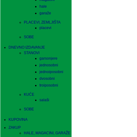
hale
garaže
PLACEVI, ZEMLJIŠTA
placevi
SOBE
DNEVNO IZDAVANJE
STANOVI
garsonjere
jednosobni
jednoiposobni
dvosobni
troiposobni
KUĆE
salaši
SOBE
KUPOVINA
ZAKUP
HALE, MAGACINI, GARAŽE