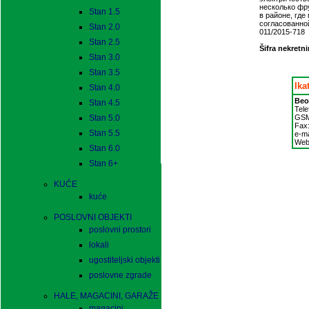
несколько фру
Stan 1.5
в районе, где
согласованной
Stan 2.0
011/2015-718
Stan 2.5
Šifra nekretni
Stan 3.0
Stan 3.5
Ika
Stan 4.0
Beo
Stan 4.5
Tele
Stan 5.0
GS
Fax
Stan 5.5
e-ma
Web
Stan 6.0
Stan 6+
KUĆE
kuće
POSLOVNI OBJEKTI
poslovni prostori
lokali
ugostiteljski objekti
poslovne zgrade
HALE, MAGACINI, GARAŽE
magacini