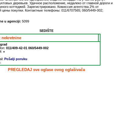
ктовых деревьев. Удачное расположение, недалеко от главной дороги и
 много коттеджей. Зарегистрировано. Комиссия агентства 2% от
 цены покупки. Контактные телефоны: 011/6707565; 060/5449-002;
ne u agenciji:
5099
SEDIŠTE
t nekretnine
grad
fon:
011/409-42-01 060/5449-002
M:
+
:
il:
Pošalji poruku
:
PREGLEDAJ sve oglase ovog oglašivača