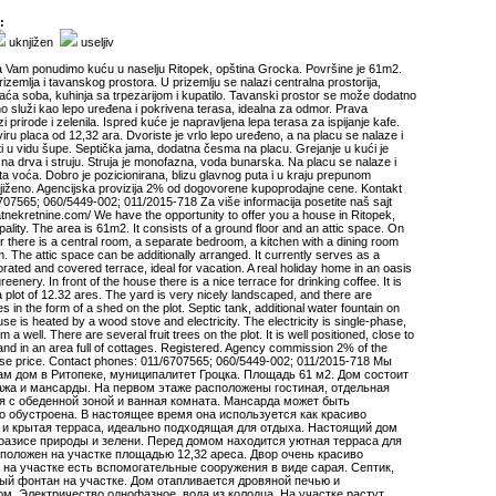
:
uknjižen
useljiv
da Vam ponudimo kuću u naselju Ritopek, opština Grocka. Površine je 61m2.
rizemlja i tavanskog prostora. U prizemlju se nalazi centralna prostorija,
ća soba, kuhinja sa trpezarijom i kupatilo. Tavanski prostor se može dodatno
tno služi kao lepo uređena i pokrivena terasa, idealna za odmor. Prava
i prirode i zelenila. Ispred kuće je napravljena lepa terasa za ispijanje kafe.
iru placa od 12,32 ara. Dvoriste je vrlo lepo uređeno, a na placu se nalaze i
i u vidu šupe. Septička jama, dodatna česma na placu. Grejanje u kući je
na drva i struju. Struja je monofazna, voda bunarska. Na placu se nalaze i
ta voća. Dobro je pozicionirana, blizu glavnog puta i u kraju prepunom
jiženo. Agencijska provizija 2% od dogovorene kupoprodajne cene. Kontakt
/6707565; 060/5449-002; 011/2015-718 Za više informacija posetite naš sajt
atnekretnine.com/ We have the opportunity to offer you a house in Ritopek,
ality. The area is 61m2. It consists of a ground floor and an attic space. On
r there is a central room, a separate bedroom, a kitchen with a dining room
. The attic space can be additionally arranged. It currently serves as a
orated and covered terrace, ideal for vacation. A real holiday home in an oasis
reenery. In front of the house there is a nice terrace for drinking coffee. It is
a plot of 12.32 ares. The yard is very nicely landscaped, and there are
ties in the form of a shed on the plot. Septic tank, additional water fountain on
use is heated by a wood stove and electricity. The electricity is single-phase,
m a well. There are several fruit trees on the plot. It is well positioned, close to
and in an area full of cottages. Registered. Agency commission 2% of the
se price. Contact phones: 011/6707565; 060/5449-002; 011/2015-718 Мы
ам дом в Ритопеке, муниципалитет Гроцка. Площадь 61 м2. Дом состоит
тажа и мансарды. На первом этаже расположены гостиная, отдельная
ня с обеденной зоной и ванная комната. Мансарда может быть
о обустроена. В настоящее время она используется как красиво
и крытая терраса, идеально подходящая для отдыха. Настоящий дом
 оазисе природы и зелени. Перед домом находится уютная терраса для
сположен на участке площадью 12,32 ареса. Двор очень красиво
 на участке есть вспомогательные сооружения в виде сарая. Септик,
ый фонтан на участке. Дом отапливается дровяной печью и
м. Электричество однофазное, вода из колодца. На участке растут