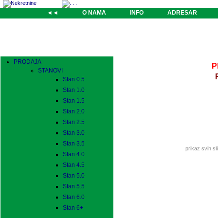
◄◄
O NAMA
INFO
ADRESAR
PRODAJA
P
STANOVI
Stan 0.5
Stan 1.0
Stan 1.5
Stan 2.0
Stan 2.5
Stan 3.0
Stan 3.5
prikaz svih sl
Stan 4.0
Stan 4.5
Stan 5.0
Stan 5.5
Stan 6.0
Stan 6+