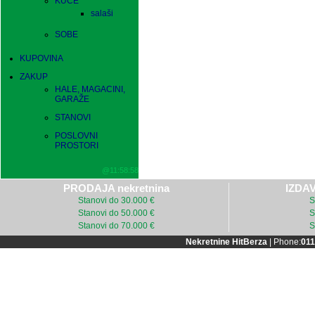
KUĆE
salaši
SOBE
KUPOVINA
ZAKUP
HALE, MAGACINI,
GARAŽE
STANOVI
POSLOVNI
PROSTORI
@11:58:58
PRODAJA nekretnina
IZDAV
Stanovi do 30.000 €
S
Stanovi do 50.000 €
S
Stanovi do 70.000 €
S
Nekretnine HitBerza
| Phone:
011