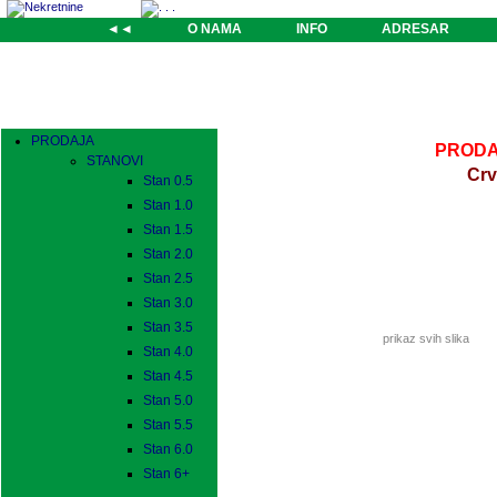
◄◄
O NAMA
INFO
ADRESAR
PRODAJA
PRODAJ
STANOVI
Crv
Stan 0.5
Stan 1.0
Stan 1.5
Stan 2.0
Stan 2.5
Stan 3.0
Stan 3.5
prikaz svih slika
Stan 4.0
Stan 4.5
Stan 5.0
Stan 5.5
Stan 6.0
Stan 6+