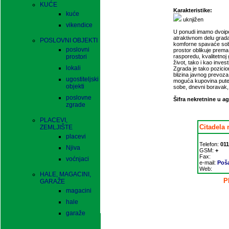
KUĆE
Karakteristike:
kuće
uknjižen
vikendice
U ponudi imamo dvoip
atraktivnom delu grada.
POSLOVNI OBJEKTI
komforne spavaće sobe
poslovni
prostor oblikuje prem
prostori
rasporedu, kvalitetnoj g
život, tako i kao inves
lokali
Zgrada je tako pozicion
blizina javnog prevoza
ugostiteljski
moguća kupovina pute
objekti
sobe, dnevni boravak, 
poslovne
Šifra nekretnine u ag
zgrade
PLACEVI,
Citadela 
ZEMLJIŠTE
placevi
Telefon:
011
Njiva
GSM:
+
Fax:
voćnjaci
e-mail:
Poša
Web:
HALE, MAGACINI,
P
GARAŽE
magacini
hale
garaže