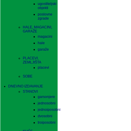
ugostiteljski
objekti
poslovne
zgrade
HALE, MAGACINI,
GARAŽE
magacini
hale
garaže
PLACEVI,
ZEMLJIŠTA
placevi
SOBE
DNEVNO IZDAVANJE
STANOVI
garsonjere
jednosobni
jednoiposobni
dvosobni
troiposobni