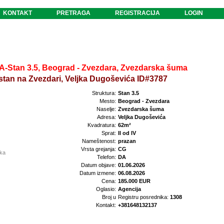
KONTAKT
PRETRAGA
REGISTRACIJA
LOGIN
Stan 3.5, Beograd - Zvezdara, Zvezdarska šuma
 stan na Zvezdari, Veljka Dugoševića ID#3787
Struktura:
Stan 3.5
Mesto:
Beograd - Zvezdara
Naselje:
Zvezdarska šuma
Adresa:
Veljka Dugoševića
Kvadratura:
62m²
Sprat:
II od IV
Nameštenost:
prazan
Vrsta grejanja:
CG
ika
Telefon:
DA
Datum objave:
01.06.2026
Datum izmene:
06.08.2026
Cena:
185.000 EUR
Oglasio:
Agencija
Broj u
Registru posrednika:
1308
Kontakt:
+381648132137