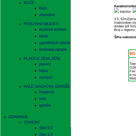
KUĆE
Karakteristike
kuće
interfon
vikendice
3.5, 62m2(tera
troiposoban s
POSLOVNI OBJEKTI
dodato još 5m2
poslovni prostori
Broj u registr
lokali
Šifra nekretni
ugostiteljski objekti
poslovne zgrade
BG 
PLACEVI, ZEMLJIŠTE
placevi
Tele
GS
Njiva
Fax
e-ma
voćnjaci
Web
HALE, MAGACINI, GARAŽE
magacini
hale
garaže
IZDAVANJE
STANOVI
Stan 0.5
Stan 1.0