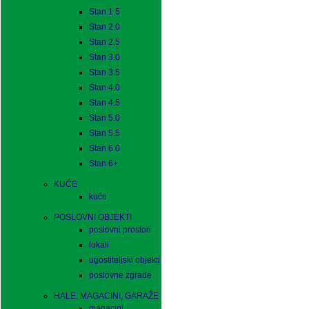
Stan 1.5
Stan 2.0
Stan 2.5
Stan 3.0
Stan 3.5
Stan 4.0
Stan 4.5
Stan 5.0
Stan 5.5
Stan 6.0
Stan 6+
KUĆE
kuće
POSLOVNI OBJEKTI
poslovni prostori
lokali
ugostiteljski objekti
poslovne zgrade
HALE, MAGACINI, GARAŽE
magacini