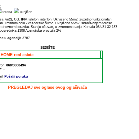
:
terasa
uknjižen
sa 7m2), CG, II/IV, telefon, interfon. Uknjiženo 55m2 Izuzetno funkcionalan
tan u mirnom delu Zvezdarske šume. Uknjiženo 55m2, skraćivanjem terase
 dnevnom boravku. Stan je očuvan, u izvornom stanju. Kontakt 064/81 32 137
u posrednika 1308 Agencijska provizija 2%
ne u agenciji:
3787
SEDIŠTE
HOME real estate
fon:
060/0800494
M:
+
:
il:
Pošalji poruku
:
PREGLEDAJ sve oglase ovog oglašivača