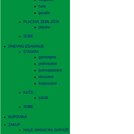
hale
garaže
PLACEVI, ZEMLJIŠTA
placevi
SOBE
DNEVNO IZDAVANJE
STANOVI
garsonjere
jednosobni
jednoiposobni
dvosobni
troiposobni
KUĆE
salaši
SOBE
KUPOVINA
ZAKUP
HALE, MAGACINI, GARAŽE