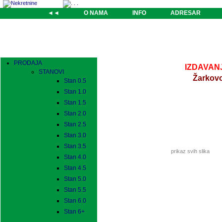
◄◄
O NAMA
INFO
ADRESAR
PRODAJA
IZDAVANJE
STANOVI
Žarkovo
Stan 0.5
Stan 1.0
Stan 1.5
Stan 2.0
Stan 2.5
Stan 3.0
Stan 3.5
prikaz svih slika
Stan 4.0
Stan 4.5
Stan 5.0
Stan 5.5
Stan 6.0
Stan 6+