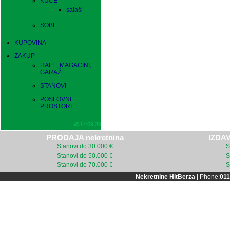
KUĆE
salaši
SOBE
KUPOVINA
ZAKUP
HALE, MAGACINI,
GARAŽE
STANOVI
POSLOVNI
PROSTORI
@14:59:39
PRODAJA nekretnina
IZDAV
Stanovi do 30.000 €
S
Stanovi do 50.000 €
S
Stanovi do 70.000 €
S
Nekretnine HitBerza
| Phone:
011