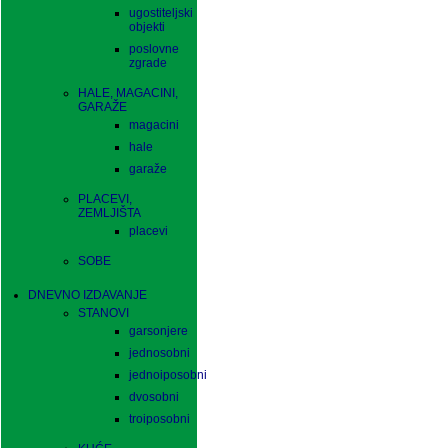
ugostiteljski
objekti
poslovne
zgrade
HALE, MAGACINI,
GARAŽE
magacini
hale
garaže
PLACEVI,
ZEMLJIŠTA
placevi
SOBE
DNEVNO IZDAVANJE
STANOVI
garsonjere
jednosobni
jednoiposobni
dvosobni
troiposobni