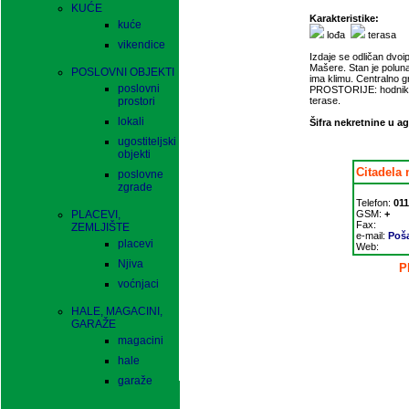
KUĆE
Karakteristike:
kuće
lođa
terasa
vikendice
Izdaje se odličan dvo
Mašere. Stan je polun
POSLOVNI OBJEKTI
ima klimu. Centralno 
poslovni
PROSTORIJE: hodnik, d
prostori
terase.
lokali
Šifra nekretnine u ag
ugostiteljski
objekti
Citadela 
poslovne
zgrade
Telefon:
011
PLACEVI,
GSM:
+
Fax:
ZEMLJIŠTE
e-mail:
Poša
placevi
Web:
Njiva
P
voćnjaci
HALE, MAGACINI,
GARAŽE
magacini
hale
garaže