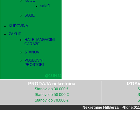
KUĆE
salaši
SOBE
KUPOVINA
ZAKUP
HALE, MAGACINI,
GARAŽE
STANOVI
POSLOVNI
PROSTORI
@08:54:31
PRODAJA nekretnina
IZDAV
Stanovi do 30.000 €
S
Stanovi do 50.000 €
S
Stanovi do 70.000 €
S
Nekretnine HitBerza
| Phone:
011