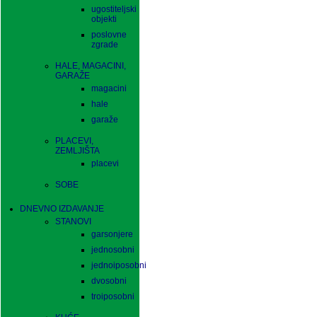
ugostiteljski
objekti
poslovne
zgrade
HALE, MAGACINI,
GARAŽE
magacini
hale
garaže
PLACEVI,
ZEMLJIŠTA
placevi
SOBE
DNEVNO IZDAVANJE
STANOVI
garsonjere
jednosobni
jednoiposobni
dvosobni
troiposobni