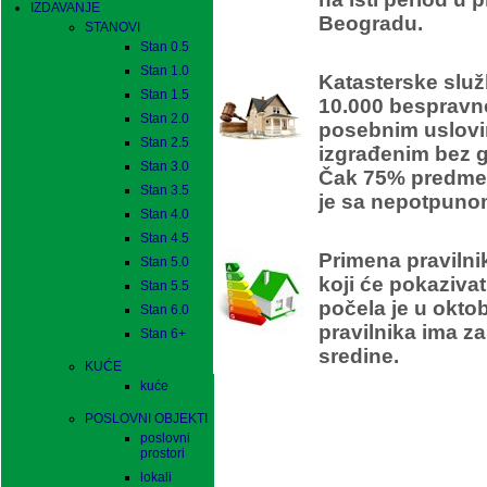
IZDAVANJE
Beogradu.
STANOVI
Stan 0.5
Stan 1.0
Katasterske služ
Stan 1.5
10.000 bespravn
Stan 2.0
posebnim uslovi
Stan 2.5
izgrađenim bez 
Stan 3.0
Čak 75% predmet
Stan 3.5
je sa nepotpuno
Stan 4.0
En
Stan 4.5
Primena pravilni
Stan 5.0
koji će pokaziva
Stan 5.5
počela je u okto
Stan 6.0
pravilnika ima za
Stan 6+
sredine.
KUĆE
kuće
POSLOVNI OBJEKTI
poslovni
prostori
lokali