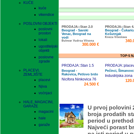
KUĆE
kuće
vikendice
POSLOVNI OBJEKTI
PRODAJA::Stan 2.0
PRODAJA::Stan 4
poslovni
Beograd - Savski
Beograd - Čukaric
prostori
Venac, Beograd na
Košutnjak
vodi
Kneza Višeslava
lokali
340.
Bulevar Vudroa Vilsona
300.000 €
ugostiteljski
objekti
TOP-5 
poslovne
zgrade
PRODAJA::Stan 1.5
PRODAJA::placev
PLACEVI,
Beograd -
Pećinci, Šimanovc
ZEMLJIŠTE
Rakovica, Petlovo brdo
Industrijska zona
Nicifora Ninkovica 76
placevi
120.
24.500 €
Njiva
voćnjaci
O
HALE, MAGACINI,
GARAŽE
U prvoj polovini 
magacini
broja prodatih s
hale
period u prethod
garaže
Najveći porast b
na isti period u 