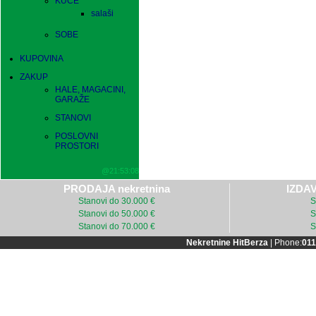
KUĆE
salaši
SOBE
KUPOVINA
ZAKUP
HALE, MAGACINI,
GARAŽE
STANOVI
POSLOVNI
PROSTORI
@21:53:08
PRODAJA nekretnina
IZDAV
Stanovi do 30.000 €
S
Stanovi do 50.000 €
S
Stanovi do 70.000 €
S
Nekretnine HitBerza
| Phone:
011