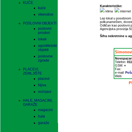
KUĆE
Karakteristike:
kuće
klima
internet
vikendice
Lep lokal u posebnom 
polkunamešten, dvostran
POSLOVNI OBJEKTI
Odličan kao poslovni p
poslovni
Agencijska provizija 
prostori
Šifra nekretnine u ag
lokali
ugostiteljski
objekti
Simonovi
poslovne
Novopazar
zgrade
Telefon:
011
GSM:
+
PLACEVI,
Fax:
e-mail:
Poša
ZEMLJIŠTE
Web:
placevi
P
Njiva
voćnjaci
HALE, MAGACINI,
GARAŽE
magacini
hale
garaže