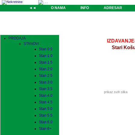
◄◄
O NAMA
INFO
ADRESAR
PRODAJA
IZDAVANJE-l
STANOVI
Stari Košu
Stan 0.5
Stan 1.0
Stan 1.5
Stan 2.0
Stan 2.5
Stan 3.0
Stan 3.5
prikaz svih slika
Stan 4.0
Stan 4.5
Stan 5.0
Stan 5.5
Stan 6.0
Stan 6+