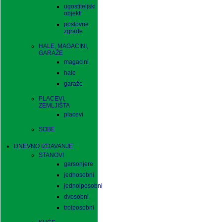
ugostiteljski
objekti
poslovne
zgrade
HALE, MAGACINI,
GARAŽE
magacini
hale
garaže
PLACEVI,
ZEMLJIŠTA
placevi
SOBE
DNEVNO IZDAVANJE
STANOVI
garsonjere
jednosobni
jednoiposobni
dvosobni
troiposobni