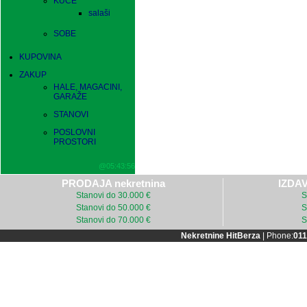
KUĆE
salaši
SOBE
KUPOVINA
ZAKUP
HALE, MAGACINI,
GARAŽE
STANOVI
POSLOVNI
PROSTORI
@05:43:56
PRODAJA nekretnina
IZDAV
Stanovi do 30.000 €
S
Stanovi do 50.000 €
S
Stanovi do 70.000 €
S
Nekretnine HitBerza
| Phone:
011