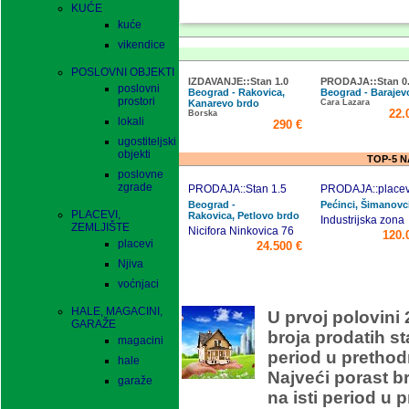
KUĆE
kuće
vikendice
POSLOVNI OBJEKTI
IZDAVANJE::Stan 1.0
PRODAJA::Stan 0
poslovni
Beograd - Rakovica,
Beograd - Barajevo
prostori
Kanarevo brdo
Cara Lazara
22.
Borska
lokali
290 €
ugostiteljski
objekti
TOP-5 
poslovne
zgrade
PRODAJA::Stan 1.5
PRODAJA::placev
Beograd -
Pećinci, Šimanovc
PLACEVI,
Rakovica, Petlovo brdo
Industrijska zona
ZEMLJIŠTE
Nicifora Ninkovica 76
120.
placevi
24.500 €
Njiva
voćnjaci
O
HALE, MAGACINI,
U prvoj polovini 
GARAŽE
broja prodatih s
magacini
period u prethod
hale
Najveći porast b
garaže
na isti period u 