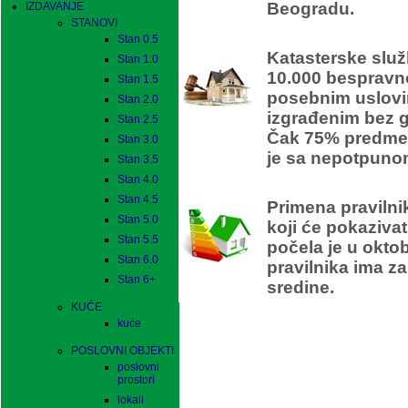
Beogradu.
IZDAVANJE
STANOVI
Stan 0.5
Katasterske služ
Stan 1.0
10.000 bespravn
Stan 1.5
posebnim uslovi
Stan 2.0
izgrađenim bez 
Stan 2.5
Čak 75% predmet
Stan 3.0
je sa nepotpuno
Stan 3.5
Stan 4.0
En
Stan 4.5
Primena pravilni
Stan 5.0
koji će pokaziva
Stan 5.5
počela je u okto
Stan 6.0
pravilnika ima za
Stan 6+
sredine.
KUĆE
kuće
POSLOVNI OBJEKTI
poslovni
prostori
lokali