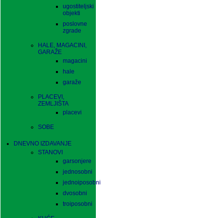
ugostiteljski
objekti
poslovne
zgrade
HALE, MAGACINI,
GARAŽE
magacini
hale
garaže
PLACEVI,
ZEMLJIŠTA
placevi
SOBE
DNEVNO IZDAVANJE
STANOVI
garsonjere
jednosobni
jednoiposobni
dvosobni
troiposobni