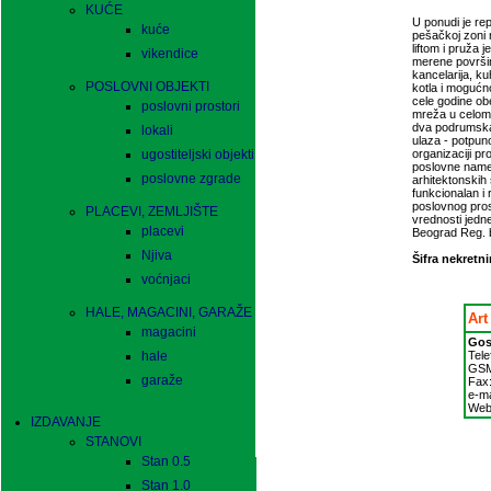
KUĆE
U ponudi je re
kuće
pešačkoj zoni 
liftom i pruža 
vikendice
merene površin
kancelarija, ku
POSLOVNI OBJEKTI
kotla i mogućn
cele godine ob
poslovni prostori
mreža u celom 
dva podrumska 
lokali
ulaza - potpun
ugostiteljski objekti
organizaciji pr
poslovne namen
poslovne zgrade
arhitektonskih 
funkcionalan i
poslovnog pros
PLACEVI, ZEMLJIŠTE
vrednosti jedne
placevi
Beograd Reg. b
Njiva
Šifra nekretni
voćnjaci
HALE, MAGACINI, GARAŽE
Art
magacini
Gos
hale
Tele
GS
garaže
Fax
e-ma
Web
IZDAVANJE
STANOVI
Stan 0.5
Stan 1.0