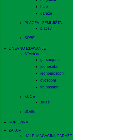
hale
garaže
PLACEVI, ZEMLJIŠTA
placevi
SOBE
DNEVNO IZDAVANJE
STANOVI
garsonjere
jednosobni
jednoiposobni
dvosobni
troiposobni
KUĆE
salaši
SOBE
KUPOVINA
ZAKUP
HALE, MAGACINI, GARAŽE