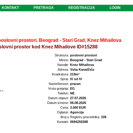
KONTAKT
PRETRAGA
REGISTRACIJA
LOGIN
lovni prostori, Beograd - Stari Grad, Knez Mihailova
slovni prostor kod Knez Mihailove ID#15288
Struktura:
poslovni prostori
Mesto:
Beograd - Stari Grad
Naselje:
Knez Mihailova
Adresa:
Vuka Karadžića
Kvadratura:
219m²
Sprat:
IV od IV
Nameštenost:
prazan
Vrsta grejanja:
EG
ika
Telefon:
NE
Datum objave:
27.07.2026
Datum izmene:
06.08.2026
Cena:
3.000 EUR
Oglasio:
Agencija
Broj u
Registru posrednika:
339
Kontakt:
0694250288