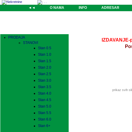
◄◄
O NAMA
INFO
ADRESAR
PRODAJA
IZDAVANJE-pos
STANOVI
Po
Stan 0.5
Stan 1.0
Stan 1.5
Stan 2.0
Stan 2.5
Stan 3.0
Stan 3.5
prikaz svih sl
Stan 4.0
Stan 4.5
Stan 5.0
Stan 5.5
Stan 6.0
Stan 6+