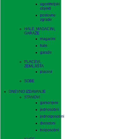
ugostiteljski
objekti
poslovne
zgrade
HALE, MAGACINI,
GARAŽE
magacini
hale
garaže
PLACEVI,
ZEMLJIŠTA
placevi
SOBE
DNEVNO IZDAVANJE
STANOVI
garsonjere
jednosobni
jednoiposobni
dvosobni
troiposobni