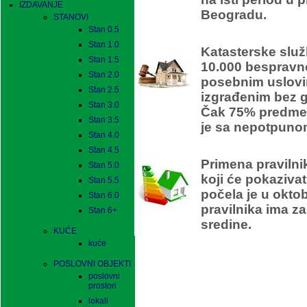
IZDAVANJE
Beogradu.
STANOVI
Stan 0.5
Stan 1.0
Katasterske služ
Stan 1.5
10.000 bespravn
Stan 2.0
posebnim uslovi
Stan 2.5
izgrađenim bez 
Stan 3.0
Čak 75% predmet
Stan 3.5
je sa nepotpuno
Stan 4.0
En
Stan 4.5
Primena pravilni
Stan 5.0
koji će pokaziva
Stan 5.5
počela je u okto
Stan 6.0
pravilnika ima za
Stan 6+
sredine.
KUĆE
kuće
POSLOVNI OBJEKTI
poslovni
prostori
lokali