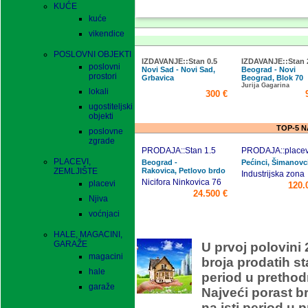
KUĆE
kuće
vikendice
POSLOVNI OBJEKTI
IZDAVANJE::Stan 0.5
IZDAVANJE::Stan 
poslovni
Novi Sad - Novi Sad,
Beograd - Novi
prostori
Grbavica
Beograd, Blok 70
Jurija Gagarina
lokali
300 €
ugostiteljski
objekti
TOP-5 
poslovne
zgrade
PRODAJA::Stan 1.5
PRODAJA::placev
PLACEVI,
Beograd -
Pećinci, Šimanovc
ZEMLJIŠTE
Rakovica, Petlovo brdo
Industrijska zona
Nicifora Ninkovica 76
placevi
120.
24.500 €
Njiva
voćnjaci
O
HALE, MAGACINI,
GARAŽE
U prvoj polovini 
magacini
broja prodatih s
hale
period u prethod
garaže
Najveći porast b
na isti period u 