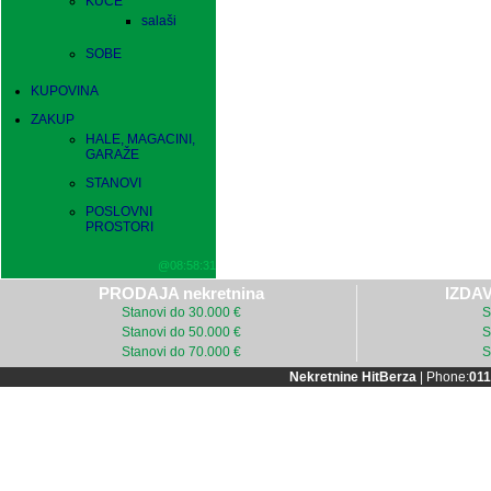
KUĆE
salaši
SOBE
KUPOVINA
ZAKUP
HALE, MAGACINI,
GARAŽE
STANOVI
POSLOVNI
PROSTORI
@08:58:31
PRODAJA nekretnina
IZDAV
Stanovi do 30.000 €
S
Stanovi do 50.000 €
S
Stanovi do 70.000 €
S
Nekretnine HitBerza
| Phone:
011