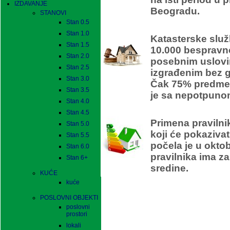
IZDAVANJE
Beogradu.
STANOVI
Stan 0.5
Stan 1.0
Katasterske služ
Stan 1.5
10.000 bespravn
Stan 2.0
posebnim uslovi
Stan 2.5
izgrađenim bez 
Stan 3.0
Čak 75% predmet
Stan 3.5
je sa nepotpuno
Stan 4.0
En
Stan 4.5
Primena pravilni
Stan 5.0
koji će pokaziva
Stan 5.5
počela je u okto
Stan 6.0
pravilnika ima za
Stan 6+
sredine.
KUĆE
kuće
POSLOVNI OBJEKTI
poslovni
prostori
lokali