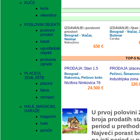
KUĆE
kuće
vikendice
POSLOVNI OBJEKTI
IZDAVANJE::poslovni
IZDAVANJE::Stan 
poslovni
prostori
Beograd - Vračar, 
prostori
Beograd - Vračar,
Bulevar
Neimar
Cerska
lokali
Nebojšina
650 €
ugostiteljski
objekti
TOP-5 
poslovne
zgrade
PRODAJA::Stan 1.5
PRODAJA::placev
PLACEVI,
Beograd -
Pećinci, Šimanovc
ZEMLJIŠTE
Rakovica, Petlovo brdo
Industrijska zona
Nicifora Ninkovica 76
placevi
120.
24.500 €
Njiva
voćnjaci
O
HALE, MAGACINI,
GARAŽE
U prvoj polovini 
magacini
broja prodatih s
hale
period u prethod
garaže
Najveći porast b
na isti period u 