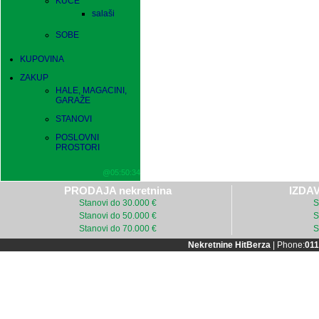
KUĆE
salaši
SOBE
KUPOVINA
ZAKUP
HALE, MAGACINI,
GARAŽE
STANOVI
POSLOVNI
PROSTORI
@05:50:34
PRODAJA nekretnina
IZDAV
Stanovi do 30.000 €
S
Stanovi do 50.000 €
S
Stanovi do 70.000 €
S
Nekretnine HitBerza
| Phone:
011