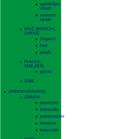
ugostiteljski
objekti
poslovne
zgrade
HALE, MAGACINI,
GARAŽE
magacini
hale
garaže
PLACEVI,
ZEMLJIŠTA
placevi
SOBE
DNEVNO IZDAVANJE
STANOVI
garsonjere
jednosobni
jednoiposobni
dvosobni
troiposobni