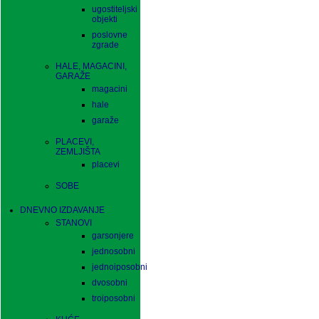
ugostiteljski
objekti
poslovne
zgrade
HALE, MAGACINI,
GARAŽE
magacini
hale
garaže
PLACEVI,
ZEMLJIŠTA
placevi
SOBE
DNEVNO IZDAVANJE
STANOVI
garsonjere
jednosobni
jednoiposobni
dvosobni
troiposobni