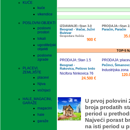
KUĆE
kuće
vikendice
POSLOVNI OBJEKTI
IZDAVANJE::Stan 3.0
PRODAJA::Stan 2
poslovni
Beograd - Vračar, Južni
Paraćin, Paraćin
prostori
Bulevar
35.
Gospodara Vučića
lokali
900 €
ugostiteljski
objekti
TOP-5 
poslovne
zgrade
PRODAJA::Stan 1.5
PRODAJA::placev
Beograd -
Pećinci, Šimanovc
PLACEVI,
Rakovica, Petlovo brdo
Industrijska zona
ZEMLJIŠTE
Nicifora Ninkovica 76
120.
placevi
24.500 €
Njiva
voćnjaci
O
HALE, MAGACINI,
U prvoj polovini 
GARAŽE
broja prodatih s
magacini
period u prethod
hale
Najveći porast b
garaže
na isti period u 