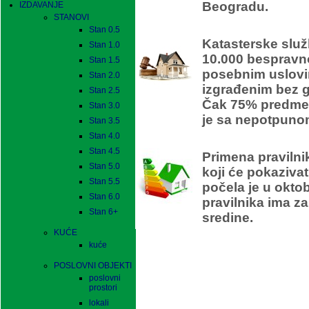
Beogradu.
IZDAVANJE
STANOVI
Stan 0.5
Katasterske služ
Stan 1.0
10.000 bespravn
Stan 1.5
posebnim uslovi
Stan 2.0
izgrađenim bez 
Stan 2.5
Čak 75% predmet
Stan 3.0
je sa nepotpuno
Stan 3.5
Stan 4.0
En
Stan 4.5
Primena pravilni
Stan 5.0
koji će pokaziva
Stan 5.5
počela je u okto
Stan 6.0
pravilnika ima za
Stan 6+
sredine.
KUĆE
kuće
POSLOVNI OBJEKTI
poslovni
prostori
lokali