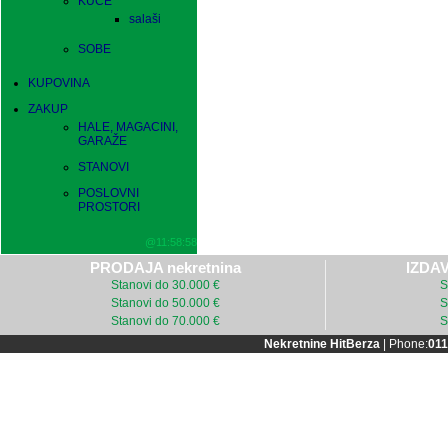
KUĆE
salaši
SOBE
KUPOVINA
ZAKUP
HALE, MAGACINI,
GARAŽE
STANOVI
POSLOVNI
PROSTORI
@11:58:58
PRODAJA nekretnina
IZDAV
Stanovi do 30.000 €
S
Stanovi do 50.000 €
S
Stanovi do 70.000 €
S
Nekretnine HitBerza
| Phone:
011