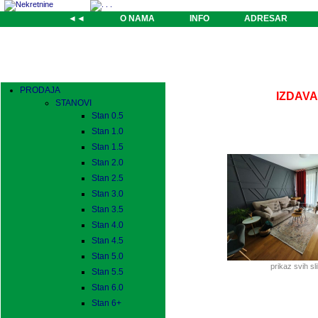
◄◄
O NAMA
INFO
ADRESAR
PRODAJA
IZDAVAN
STANOVI
Stan 0.5
Stan 1.0
Stan 1.5
Stan 2.0
Stan 2.5
Stan 3.0
Stan 3.5
Stan 4.0
Stan 4.5
Stan 5.0
prikaz svih sl
Stan 5.5
Stan 6.0
Stan 6+