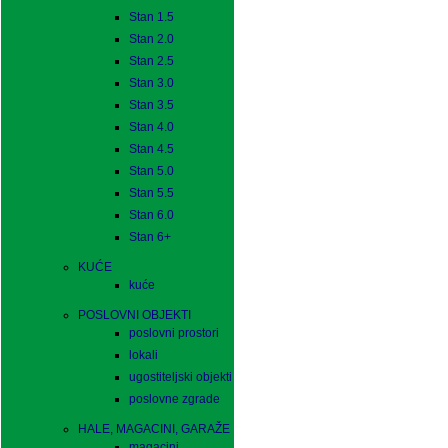
Stan 1.5
Stan 2.0
Stan 2.5
Stan 3.0
Stan 3.5
Stan 4.0
Stan 4.5
Stan 5.0
Stan 5.5
Stan 6.0
Stan 6+
KUĆE
kuće
POSLOVNI OBJEKTI
poslovni prostori
lokali
ugostiteljski objekti
poslovne zgrade
HALE, MAGACINI, GARAŽE
magacini