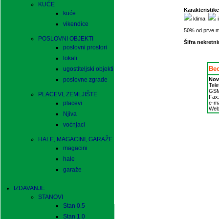
KUĆE
Karakteristike
kuće
klima
i
vikendice
50% od prve 
POSLOVNI OBJEKTI
Šifra nekretni
poslovni prostori
lokali
Be
ugostiteljski objekti
poslovne zgrade
Nov
Tele
GS
PLACEVI, ZEMLJIŠTE
Fax
placevi
e-ma
Web
Njiva
voćnjaci
HALE, MAGACINI, GARAŽE
magacini
hale
garaže
IZDAVANJE
STANOVI
Stan 0.5
Stan 1.0