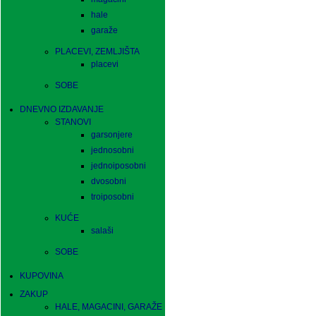
hale
garaže
PLACEVI, ZEMLJIŠTA
placevi
SOBE
DNEVNO IZDAVANJE
STANOVI
garsonjere
jednosobni
jednoiposobni
dvosobni
troiposobni
KUĆE
salaši
SOBE
KUPOVINA
ZAKUP
HALE, MAGACINI, GARAŽE