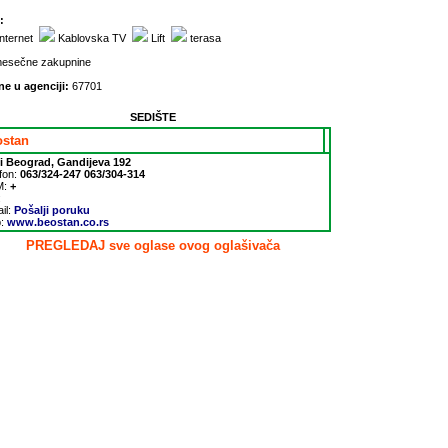
:
nternet
Kablovska TV
Lift
terasa
mesečne zakupnine
ne u agenciji:
67701
SEDIŠTE
ostan
i Beograd, Gandijeva 192
fon:
063/324-247 063/304-314
M:
+
:
il:
Pošalji poruku
:
www.beostan.co.rs
PREGLEDAJ sve oglase ovog oglašivača