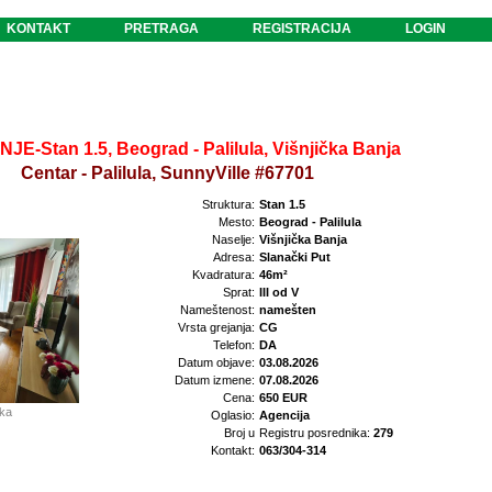
KONTAKT
PRETRAGA
REGISTRACIJA
LOGIN
JE-Stan 1.5, Beograd - Palilula, Višnjička Banja
Centar - Palilula, SunnyVille #67701
Struktura:
Stan 1.5
Mesto:
Beograd - Palilula
Naselje:
Višnjička Banja
Adresa:
Slanački Put
Kvadratura:
46m²
Sprat:
III od V
Nameštenost:
namešten
Vrsta grejanja:
CG
Telefon:
DA
Datum objave:
03.08.2026
Datum izmene:
07.08.2026
Cena:
650 EUR
ika
Oglasio:
Agencija
Broj u
Registru posrednika:
279
Kontakt:
063/304-314