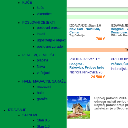
KUĆE
kuće
vikendice
POSLOVNI OBJEKTI
IZDAVANJE::Stan 2.0
IZDAVANJE:
poslovni prostori
Novi Sad - Novi Sad,
Beograd - 
Centar
Dušanova
lokali
Trg Galerija
Milorada Bo
700 €
ugostiteljski objekti
poslovne zgrade
T
PLACEVI, ZEMLJIŠTE
PRODAJA::Stan 1.5
PRODAJA::
placevi
Beograd -
Pećinci, Š
Njiva
Rakovica, Petlovo brdo
Industrijsk
Nicifora Ninkovica 76
voćnjaci
24.500 €
HALE, MAGACINI, GARAŽE
magacini
hale
U prvoj polovini 2013.
garaže
odnosu na isti period 
Najveći porast broja p
zabeležen je u Beogra
IZDAVANJE
STANOVI
Stan 0.5
Stan 1.0