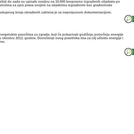
rbiji do sada su upisale svojinu na 10.000 bespravno izgrađenih objekata po
ovima za upis prava svojine na objektima izgrađenim bez građevinske
ukupnog broja obrađenih zahteva je sa nepotpunom dokumentacijom.
Energetska efikasnost i energetski pasoš
nergetskim pasošima za zgrade, koji će pokazivati godišnju potrošnju energije
u oktobru 2012. godine. Donošenje ovog pravilnika ima za cilj uštedu energije i
ine.