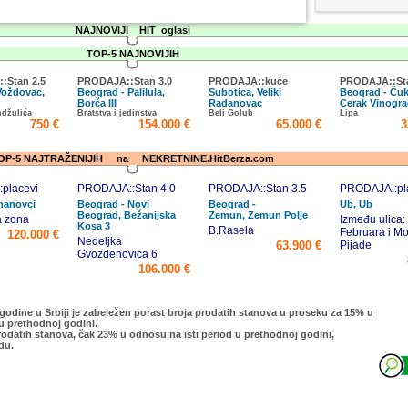
NAJNOVIJI HIT oglasi
TOP-5 NAJNOVIJIH
:Stan 2.5
PRODAJA::Stan 3.0
PRODAJA::kuće
PRODAJA::St
Voždovac,
Beograd - Palilula,
Subotica, Veliki
Beograd - Čuk
c
Borča III
Radanovac
Cerak Vinogr
ndžulića
Bratstva i jedinstva
Beli Golub
Lipa
750 €
154.000 €
65.000 €
3
OP-5 NAJTRAŽENIJIH na NEKRETNINE.HitBerza.com
placevi
PRODAJA::Stan 4.0
PRODAJA::Stan 3.5
PRODAJA::pl
imanovci
Beograd - Novi
Beograd -
Ub, Ub
Beograd, Bežanijska
Zemun, Zemun Polje
a zona
Između ulica:
Kosa 3
B.Rasela
Februara i M
120.000 €
Nedeljka
63.900 €
Pijade
Gvozdenovica 6
106.000 €
Oporavlja se tržište nekretnina u Srbiji
 godine u Srbiji je zabeležen porast broja prodatih stanova u proseku za 15% u
u prethodnoj godini.
rodatih stanova, čak 23% u odnosu na isti period u prethodnoj godini,
du.
Katasterska legalizacija u Srbiji