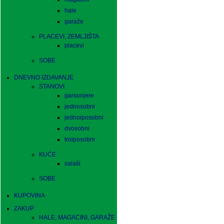
hale
garaže
PLACEVI, ZEMLJIŠTA
placevi
SOBE
DNEVNO IZDAVANJE
STANOVI
garsonjere
jednosobni
jednoiposobni
dvosobni
troiposobni
KUĆE
salaši
SOBE
KUPOVINA
ZAKUP
HALE, MAGACINI, GARAŽE