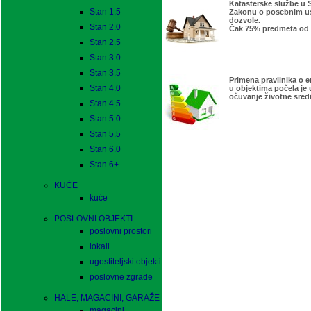
Katasterske službe u S
Stan 1.5
Zakonu o posebnim usl
dozvole.
Stan 2.0
Čak 75% predmeta od 
Stan 2.5
Stan 3.0
Stan 3.5
Primena pravilnika o e
Stan 4.0
u objektima počela je 
očuvanje životne sred
Stan 4.5
Stan 5.0
Stan 5.5
Stan 6.0
Stan 6+
KUĆE
kuće
POSLOVNI OBJEKTI
poslovni prostori
lokali
ugostiteljski objekti
poslovne zgrade
HALE, MAGACINI, GARAŽE
magacini