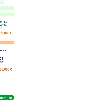
an 4.0
arica,
adi
39.000 €
acevi
 28
oše
85.000 €