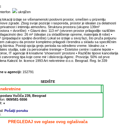
:
nterfon
uknjižen
j lokaciji izdaje se višenamenski poslovni prostor, smešten u prizemlju
nove zgrade. Zbog svoje pozicije i rasporeda, prostor je idealan za delatnosti
 privatnost i intimniju atmosferu. Struktura prostora (ukupno 139m²
stora + dvorište): • Glavni deo: 113 m² (otvoren prostor prilagodljiv različitim
gacinski deo: 26 m² (idealan za skladištenje opreme, materijala ili robe) •
 (pripadajuće spoljno dvorište) Lokal se izdaje u sivoj fazi, što pruža potpunu
m zakupcu da prostor kompletno prilagodi i brendira u skladu sa specifičnim
 biznisa. Postoji opcija grejs perioda na određeno vreme. Idealno za: •
pilates studija, sale za personalne treninge • Estetske centre i salone lepote •
iroe, IT agencije ili kreativne 'showroom' prostore • Različite tipove kancelarija
i zatvorenog tipa koje cene mir i diskreciju Agenc. Provizija: 50% od prve
lena Kalezić br. licence 1993 Art nekretnine d.o.o. Beograd. Reg. br.339
ne u agenciji:
152791
SEDIŠTE
 nekretnine
podara Vučiča 239, Beograd
fon:
069/581-5556
M:
+
:
il:
Pošalji poruku
:
PREGLEDAJ sve oglase ovog oglašivača