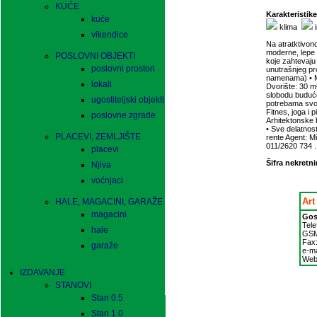
KUĆE
Karakteristike
kuće
klima
i
vikendice
Na atratktivono
moderne, lepe 
POSLOVNI OBJEKTI
koje zahtevaju
poslovni prostori
unutrašnjeg pro
namenama) • Ma
lokali
Dvorište: 30 m²
slobodu buduće
ugostiteljski objekti
potrebama svog
Fitnes, joga i 
poslovne zgrade
Arhitektonske b
• Sve delatnost
PLACEVI, ZEMLJIŠTE
rente Agent: Mi
011/2620 734 .
placevi
Šifra nekretni
Njiva
voćnjaci
Art
HALE, MAGACINI, GARAŽE
magacini
Gos
Tele
hale
GS
Fax
garaže
e-ma
Web
IZDAVANJE
STANOVI
Stan 0.5
Stan 1.0