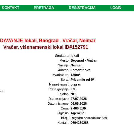
KONTAKT
PRETRAGA
REGISTRACIJA
LOGIN
ZDAVANJE-lokali, Beograd - Vračar, Neimar
Vračar, višenamenski lokal ID#152791
Struktura:
lokali
Mesto:
Beograd - Vračar
Naselje:
Neimar
Adresa:
Lamartinova
Kvadratura:
139m²
Sprat:
Prizemlje od IV
Nameštenost:
prazan
Vrsta grejanja:
EG
ika
Telefon:
NE
Datum objave:
27.07.2026
Datum izmene:
06.08.2026
Cena:
2.400 EUR
Oglasio:
Agencija
Broj u
Registru posrednika:
339
Kontakt:
0694250288