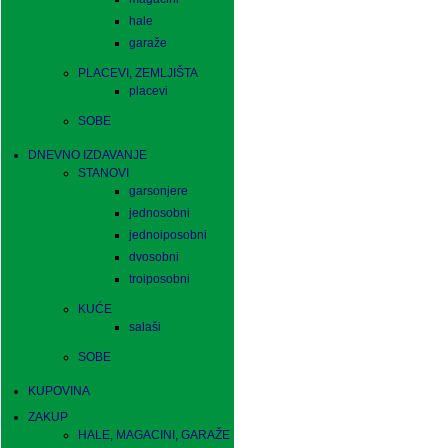
hale
garaže
PLACEVI, ZEMLJIŠTA
placevi
SOBE
DNEVNO IZDAVANJE
STANOVI
garsonjere
jednosobni
jednoiposobni
dvosobni
troiposobni
KUĆE
salaši
SOBE
KUPOVINA
ZAKUP
HALE, MAGACINI, GARAŽE