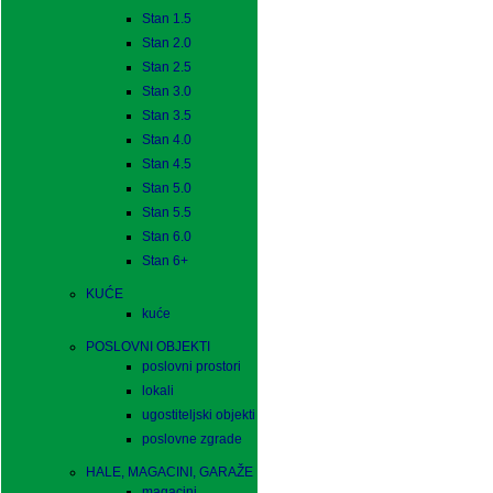
Stan 1.5
Stan 2.0
Stan 2.5
Stan 3.0
Stan 3.5
Stan 4.0
Stan 4.5
Stan 5.0
Stan 5.5
Stan 6.0
Stan 6+
KUĆE
kuće
POSLOVNI OBJEKTI
poslovni prostori
lokali
ugostiteljski objekti
poslovne zgrade
HALE, MAGACINI, GARAŽE
magacini