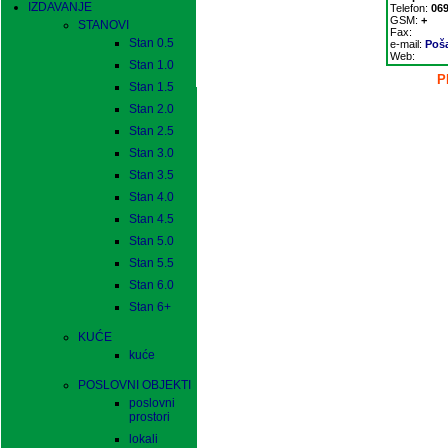
IZDAVANJE
Telefon:
069
GSM:
+
STANOVI
Fax:
Stan 0.5
e-mail:
Poša
Web:
Stan 1.0
P
Stan 1.5
Stan 2.0
Stan 2.5
Stan 3.0
Stan 3.5
Stan 4.0
Stan 4.5
Stan 5.0
Stan 5.5
Stan 6.0
Stan 6+
KUĆE
kuće
POSLOVNI OBJEKTI
poslovni
prostori
lokali