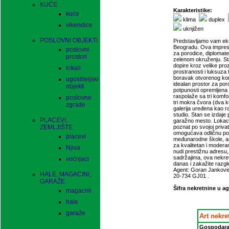
KUĆE
Karakteristike:
kuće
klima
duplex
vikendice
uknjižen
POSLOVNI OBJEKTI
Predstavljamo vam eksk
Beogradu. Ova impresi
poslovni
za porodice, diplomate,
prostori
zelenom okruženju. Sta
dopire kroz velike pro
lokali
prostranosti i luksuza
boravak otvorenog konc
ugostiteljski
idealan prostor za poro
objekti
potpunosti opremljena
raspolaže sa tri komfo
poslovne
tri mokra čvora (dva k
zgrade
galerija uređena kao ra
studio. Stan se izdaje
PLACEVI,
garažno mesto. Lokacij
ZEMLJIŠTE
poznat po svojoj priva
omogućava odličnu pov
placevi
međunarodne škole, amb
za kvalitetan i modera
Njiva
nudi prestižnu adresu
sadržajima, ova nekretn
voćnjaci
danas i zakažite razg
Agent: Goran Janković 
HALE, MAGACINI,
20-734 GJ01 .
GARAŽE
Šifra nekretnine u ag
magacini
hale
garaže
Art nekre
Gospodara