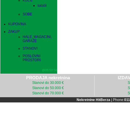
KUĆE
salaši
SOBE
KUPOVINA
ZAKUP
HALE, MAGACINI,
GARAŽE
STANOVI
POSLOVNI
PROSTORI
@05:50:34
PRODAJA nekretnina
IZDAV
Stanovi do 30.000 €
S
Stanovi do 50.000 €
S
Stanovi do 70.000 €
S
Nekretnine HitBerza
| Phone:
011