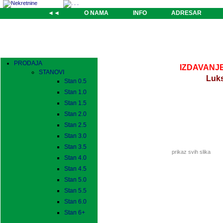
◄◄
O NAMA
INFO
ADRESAR
PRODAJA
IZDAVANJE-
STANOVI
Luks
Stan 0.5
Stan 1.0
Stan 1.5
Stan 2.0
Stan 2.5
Stan 3.0
Stan 3.5
prikaz svih slika
Stan 4.0
Stan 4.5
Stan 5.0
Stan 5.5
Stan 6.0
Stan 6+