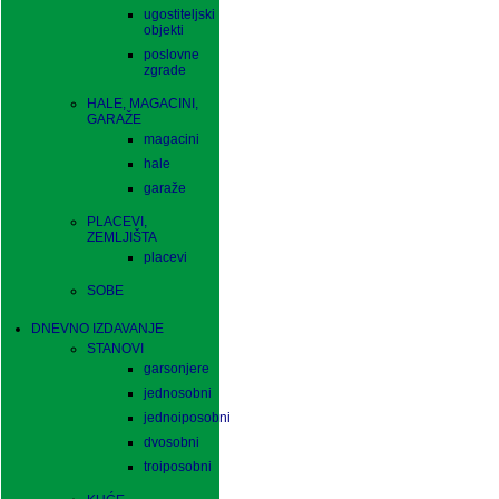
ugostiteljski
objekti
poslovne
zgrade
HALE, MAGACINI,
GARAŽE
magacini
hale
garaže
PLACEVI,
ZEMLJIŠTA
placevi
SOBE
DNEVNO IZDAVANJE
STANOVI
garsonjere
jednosobni
jednoiposobni
dvosobni
troiposobni