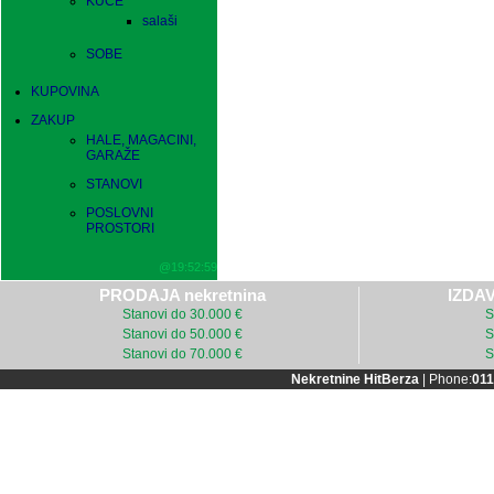
KUĆE
salaši
SOBE
KUPOVINA
ZAKUP
HALE, MAGACINI,
GARAŽE
STANOVI
POSLOVNI
PROSTORI
@19:52:59
PRODAJA nekretnina
IZDAV
Stanovi do 30.000 €
S
Stanovi do 50.000 €
S
Stanovi do 70.000 €
S
Nekretnine HitBerza
| Phone:
011