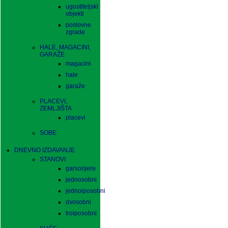
ugostiteljski
objekti
poslovne
zgrade
HALE, MAGACINI,
GARAŽE
magacini
hale
garaže
PLACEVI,
ZEMLJIŠTA
placevi
SOBE
DNEVNO IZDAVANJE
STANOVI
garsonjere
jednosobni
jednoiposobni
dvosobni
troiposobni