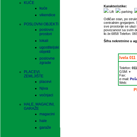
KUĆE
Karakteristike:
kuće
Lift
parking
vikendice
Odličan stan, po strukt
centralnim grejanjem. 
POSLOVNI OBJEKTI
sve prostorije se ulaz
poslovni
povezanost sa svim d
prostori
lic.br.6858 Telefon: 0
lokali
Šifra nekretnine u ag
ugostiteljski
objekti
Ivela 011
poslovne
zgrade
Telefon:
011
PLACEVI,
GSM:
+
Fax:
ZEMLJIŠTE
e-mail:
Poša
placevi
Web:
Njiva
P
voćnjaci
HALE, MAGACINI,
GARAŽE
magacini
hale
garaže