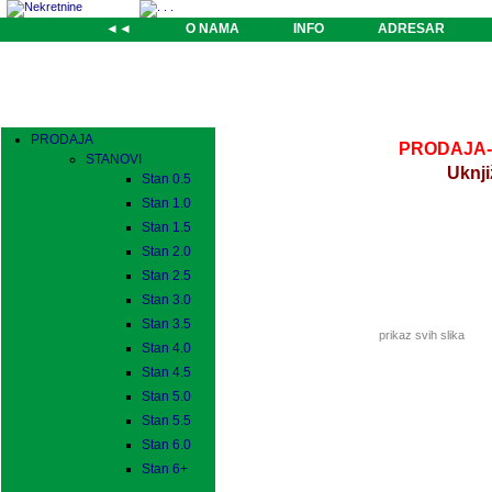
◄◄
O NAMA
INFO
ADRESAR
PRODAJA
PRODAJA-St
STANOVI
Uknji
Stan 0.5
Stan 1.0
Stan 1.5
Stan 2.0
Stan 2.5
Stan 3.0
Stan 3.5
prikaz svih slika
Stan 4.0
Stan 4.5
Stan 5.0
Stan 5.5
Stan 6.0
Stan 6+