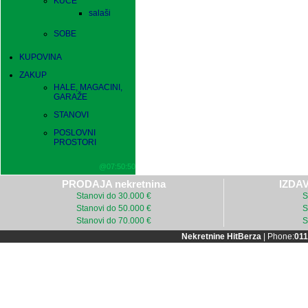
KUĆE
salaši
SOBE
KUPOVINA
ZAKUP
HALE, MAGACINI,
GARAŽE
STANOVI
POSLOVNI
PROSTORI
@07:50:50
PRODAJA nekretnina
IZDAV
Stanovi do 30.000 €
S
Stanovi do 50.000 €
S
Stanovi do 70.000 €
S
Nekretnine HitBerza
| Phone:
011