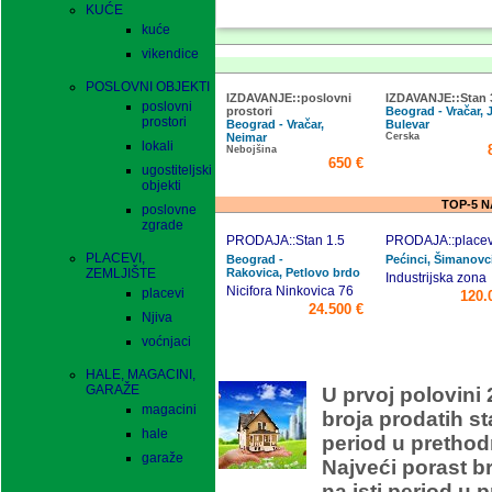
KUĆE
kuće
vikendice
POSLOVNI OBJEKTI
IZDAVANJE::poslovni
IZDAVANJE::Stan 
poslovni
prostori
Beograd - Vračar, 
prostori
Beograd - Vračar,
Bulevar
Neimar
Cerska
lokali
Nebojšina
650 €
ugostiteljski
objekti
TOP-5 
poslovne
zgrade
PRODAJA::Stan 1.5
PRODAJA::placev
PLACEVI,
Beograd -
Pećinci, Šimanovc
ZEMLJIŠTE
Rakovica, Petlovo brdo
Industrijska zona
Nicifora Ninkovica 76
placevi
120.
24.500 €
Njiva
voćnjaci
O
HALE, MAGACINI,
GARAŽE
U prvoj polovini 
magacini
broja prodatih s
hale
period u prethod
garaže
Najveći porast b
na isti period u 