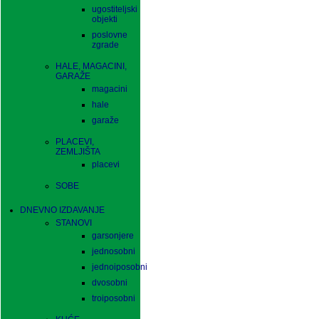
ugostiteljski
objekti
poslovne
zgrade
HALE, MAGACINI,
GARAŽE
magacini
hale
garaže
PLACEVI,
ZEMLJIŠTA
placevi
SOBE
DNEVNO IZDAVANJE
STANOVI
garsonjere
jednosobni
jednoiposobni
dvosobni
troiposobni