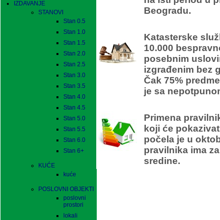
IZDAVANJE
Beogradu.
STANOVI
Stan 0.5
Stan 1.0
Katasterske služ
Stan 1.5
10.000 bespravn
Stan 2.0
posebnim uslovi
Stan 2.5
izgrađenim bez 
Stan 3.0
Čak 75% predmet
Stan 3.5
je sa nepotpuno
Stan 4.0
En
Stan 4.5
Primena pravilni
Stan 5.0
koji će pokaziva
Stan 5.5
počela je u okto
Stan 6.0
pravilnika ima za
Stan 6+
sredine.
KUĆE
kuće
POSLOVNI OBJEKTI
poslovni
prostori
lokali