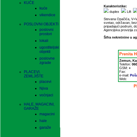
KUĆE
Karakteristike:
kuće
duplex
Lift
vikendice
Stevana Opačića, V+VI s
svetao, održavan, bez
POSLOVNI OBJEKTI
pripadajući podrum, dob
poslovni
Agencijska provizija 
prostori
Šifra nekretnine u ag
lokali
ugostiteljski
objekti
Prenita 
poslovne
Zemun, Kap
zgrade
Telefon:
060
GSM:
+
PLACEVI,
Fax:
e-mail:
Poša
ZEMLJIŠTE
Web:
placevi
P
Njiva
voćnjaci
HALE, MAGACINI,
GARAŽE
magacini
hale
garaže