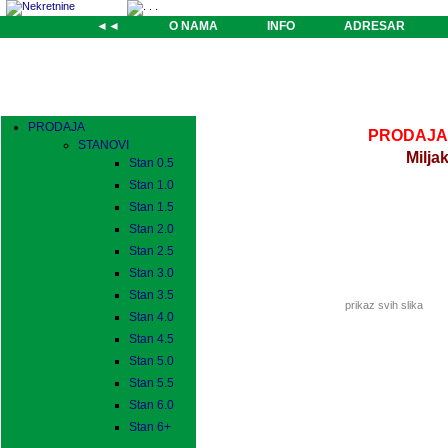
◄◄
O NAMA
INFO
ADRESAR
PRODAJA
PRODAJA-S
STANOVI
Milja
Stan 0.5
Stan 1.0
Stan 1.5
Stan 2.0
Stan 2.5
Stan 3.0
Stan 3.5
prikaz svih slika
Stan 4.0
Stan 4.5
Stan 5.0
Stan 5.5
Stan 6.0
Stan 6+