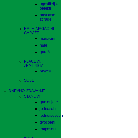
ugostiteljski
objekti
poslovne
zgrade
HALE, MAGACINI,
GARAŽE
magacini
hale
garaže
PLACEVI,
ZEMLJIŠTA
placevi
SOBE
DNEVNO IZDAVANJE
STANOVI
garsonjere
jednosobni
jednoiposobni
dvosobni
troiposobni