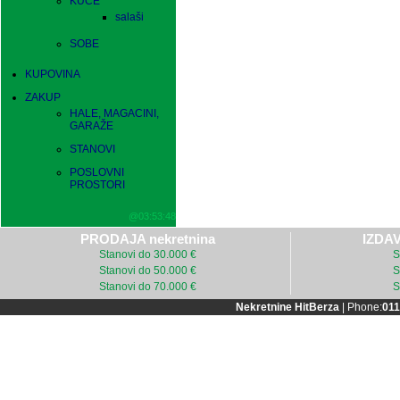
KUĆE
salaši
SOBE
KUPOVINA
ZAKUP
HALE, MAGACINI,
GARAŽE
STANOVI
POSLOVNI
PROSTORI
@03:53:48
PRODAJA nekretnina
IZDAV
Stanovi do 30.000 €
S
Stanovi do 50.000 €
S
Stanovi do 70.000 €
S
Nekretnine HitBerza
| Phone:
011