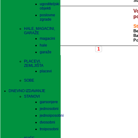
St
ugostiteljski
objekti
V
poslovne
p
zgrade
St
HALE, MAGACINI,
Be
GARAŽE
Ba
magacini
Po
hale
garaže
PLACEVI,
ZEMLJIŠTA
placevi
SOBE
DNEVNO IZDAVANJE
STANOVI
garsonjere
jednosobni
jednoiposobni
dvosobni
troiposobni