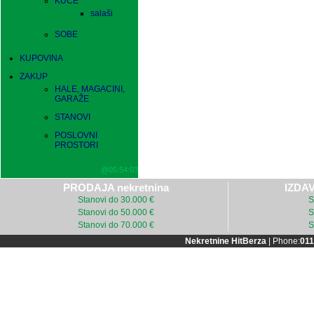
KUĆE
salaši
SOBE
KUPOVINA
ZAKUP
HALE, MAGACINI,
GARAŽE
STANOVI
POSLOVNI
PROSTORI
@05:54:03
PRODAJA nekretnina
IZDAV
Stanovi do 30.000 €
S
Stanovi do 50.000 €
S
Stanovi do 70.000 €
S
Nekretnine HitBerza
| Phone:
011