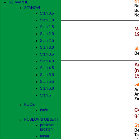
St
IZDAVANJE
No
STANOVI
Bu
Stan 0.5
No
Stan 1.0
Stan 1.5
M
Stan 2.0
19
Stan 2.5
Stan 3.0
pl
Be
Stan 3.5
Stan 4.0
A
Stan 4.5
(
Stan 5.0
1
Stan 5.5
vi
Stan 6.0
Ar
Ar
Stan 6+
Zm
KUĆE
C
kuće
g
POSLOVNI OBJEKTI
poslovni
St
prostori
Be
Ta
lokali