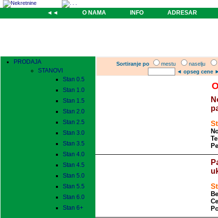
◄◄
O NAMA
INFO
ADRESAR
PRODAJA
Sortiranje po
mestu
naselju
STANOVI
◄
opseg cene
Stan 0.5
O
Stan 1.0
N
Stan 1.5
p
Stan 2.0
Stan 2.5
St
No
Stan 3.0
Te
Stan 3.5
Pe
Stan 4.0
Pa
Stan 4.5
u
Stan 5.0
St
Stan 5.5
Be
Stan 6.0
Ce
Stan 6+
Po