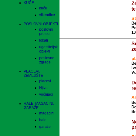
KUĆE
Z
kuće
t
vikendice
St
Be
POSLOVNI OBJEKTI
Po
poslovni
13
prostori
lokali
S
ugostiteljski
z
objekti
poslovne
pl
zgrade
Be
Iv
PLACEVI,
Vu
ZEMLJIŠTE
placevi
D
Njiva
r
voćnjaci
St
Be
HALE, MAGACINI,
Do
GARAŽE
Br
magacini
hale
N
garaže
p