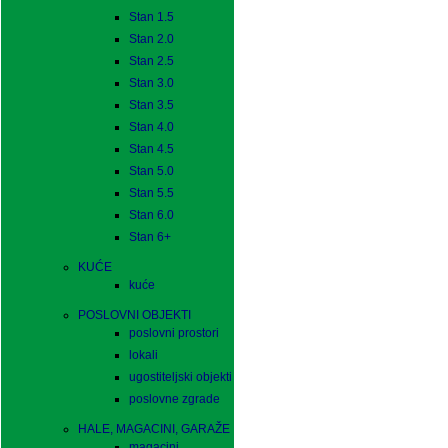
Stan 1.5
Stan 2.0
Stan 2.5
Stan 3.0
Stan 3.5
Stan 4.0
Stan 4.5
Stan 5.0
Stan 5.5
Stan 6.0
Stan 6+
KUĆE
kuće
POSLOVNI OBJEKTI
poslovni prostori
lokali
ugostiteljski objekti
poslovne zgrade
HALE, MAGACINI, GARAŽE
magacini