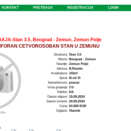
KONTAKT
PRETRAGA
REGISTRACIJA
LOGIN
AJA-Stan 3.5, Beograd - Zemun, Zemun Polje
FORAN CETVOROSOBAN STAN U ZEMUNU
Struktura:
Stan 3.5
Mesto:
Beograd - Zemun
Naselje:
Zemun Polje
Adresa:
B.Rasela
Kvadratura:
102m²
Sprat:
III od VI
Nameštenost:
prazan
Vrsta grejanja:
CG
Telefon:
DA
Datum objave:
19.09.2024
Datum izmene:
20.09.2024
Cena:
63.900 EUR
Oglasio:
Vlasnik
slika
: