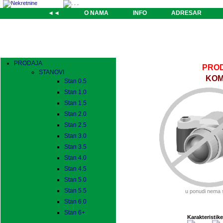
◄◄
O NAMA
INFO
ADRESAR
PRODAJA
PROD
STANOVI
KOM
Stan 0.5
Stan 1.0
Stan 1.5
Stan 2.0
Stan 2.5
Stan 3.0
Stan 3.5
Stan 4.0
Stan 4.5
Stan 5.0
Stan 5.5
u ponudi nema 
Stan 6.0
Stan 6+
Karakteristike