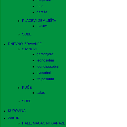
hale
garaže
PLACEVI, ZEMLJIŠTA
placevi
SOBE
DNEVNO IZDAVANJE
STANOVI
garsonjere
jednosobni
jednoiposobni
dvosobni
troiposobni
KUĆE
salaši
SOBE
KUPOVINA
ZAKUP
HALE, MAGACINI, GARAŽE