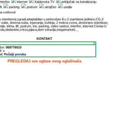
nterfon
internet
Kablovska TV
priključak na kanalizaciju
ft
parking
podrum
uknjižen
useljiv
 na vodovod
u stambenoj zgradi,adaptabilan u petosoban ili u 2 stambene jedinice,CG,3
 sobe, dnevna soba, trpezarija, kuhinja, 2 mokra cvora, dvostrano orjentisan,
odje, klima, lift, podrum, ktv, parking, video nadzor, interfon, internet.Centar.U
la,obdaniste,crkva,pijaca,dom zdravlja,megamarketi....
KONTAKT
fon:
069776010
M:
+
il:
Pošalji poruku
PREGLEDAJ sve oglase ovog oglašivača