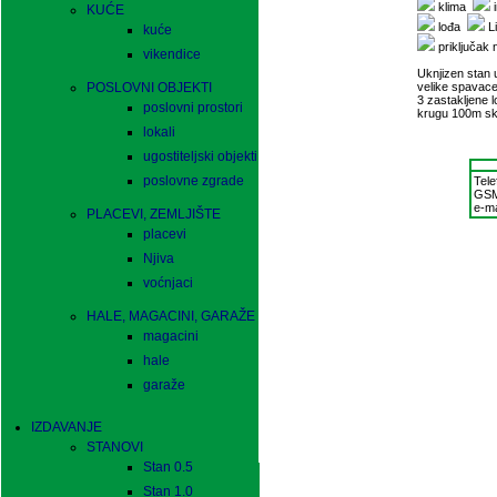
klima
i
KUĆE
lođa
Li
kuće
priključak
vikendice
Uknjizen stan 
POSLOVNI OBJEKTI
velike spavace
3 zastakljene l
poslovni prostori
krugu 100m sko
lokali
ugostiteljski objekti
poslovne zgrade
Tele
GS
e-ma
PLACEVI, ZEMLJIŠTE
placevi
Njiva
voćnjaci
HALE, MAGACINI, GARAŽE
magacini
hale
garaže
IZDAVANJE
STANOVI
Stan 0.5
Stan 1.0